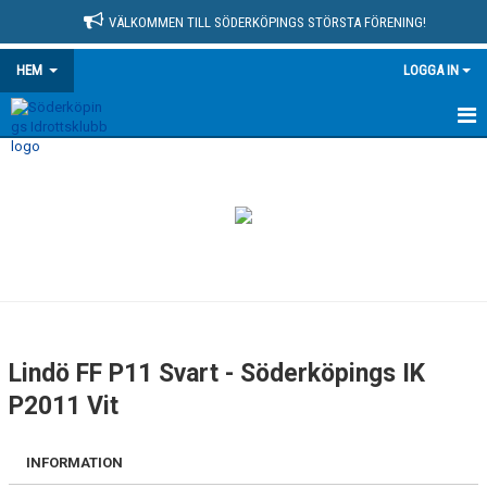
VÄLKOMMEN TILL SÖDERKÖPINGS STÖRSTA FÖRENING!
HEM
LOGGA IN
HEM
NYHETSARKIV
MEDLEMSSIDA
KONTAKT
OM KLUBBEN
Lindö FF P11 Svart - Söderköpings IK
KALENDER
P2011 Vit
MATCHER
INFORMATION