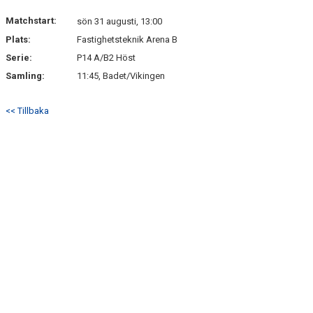
SPONSORER
Matchstart:
sön 31 augusti, 13:00
STÖTTA SIK
Plats:
Fastighetsteknik Arena B
Serie:
P14 A/B2 Höst
Samling:
11:45, Badet/Vikingen
<< Tillbaka