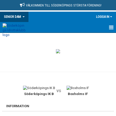
VÄLKOMMEN TILL SÖDERKÖPINGS STÖRSTA FÖRENING!
SENIOR DAM
LOGGA IN
HEM
NYHETER
KALENDER
MATCHER
TRUPPEN
vs
BILDGALLERI
Söderköpings IK B
Boxholms IF
KONTAKT
INFORMATION