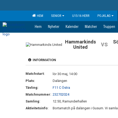
HEM
SENIOR
U15-16 HERR
POJKLAG
Hem
Nyheter
Kalender
Matcher
Truppen
Hammarkinds
S
vs
United
INFORMATION
Matchstart:
lör 30 maj, 14:00
Plats:
Dalängen
Tävling:
F11 C Östra
Matchnummer:
232702024
Samling:
12:50, Ramunderhallen
Aktivitetsinfo:
Bortamatch på dalängen i Gusum. Vi samlas 