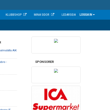
KLUBBSHOP
MINA SIDOR
LEDARSIDA
LOGGA IN
R
almslätts AIK
SPONSORER
sbro -
otorps IF