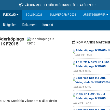
VÄLKOMMEN TILL SÖDERKÖPINGS STÖRSTA FÖRENING!
FLICKLAG
BOLLEK 2021
SUMMERCAMP 2026
ARBETSGRUPPER
Bildgalleri
Dokument
Kontakt
öderköpings
KOMMANDE MATCHE
IK F2015
Söderköpings IK F2015
- M
Sön 9/8 11:00
IFK Wreta Kloster BK Ljung
Söderköpings IK F2015
Sön 16/8 15:00
Söderköpings IK F2015
-
Vikingstads SK F2015/2016
Sön 23/8 13:00
Eneby BK F2014/15 Gul -
Söderköpings IK F2015
12,50. Meddela Viktor om ni åker direkt.
Lör 29/8 14:45
Söderköpings IK F2015
- L