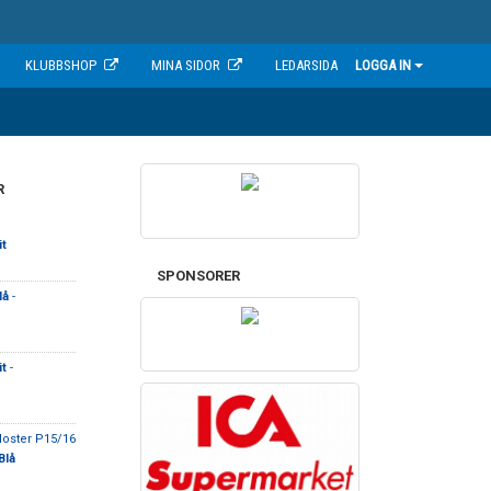
KLUBBSHOP
MINA SIDOR
LEDARSIDA
LOGGA IN
R
t
SPONSORER
lå
-
t
-
loster P15/16
Blå