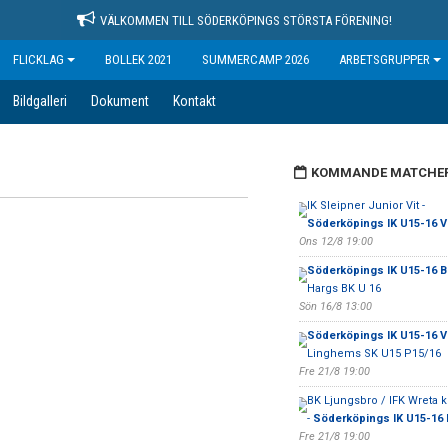
VÄLKOMMEN TILL SÖDERKÖPINGS STÖRSTA FÖRENING!
FLICKLAG
BOLLEK 2021
SUMMERCAMP 2026
ARBETSGRUPPER
Bildgalleri
Dokument
Kontakt
KOMMANDE MATCHE
IK Sleipner Junior Vit -
Söderköpings IK U15-16 Vi
Ons 12/8 19:00
Söderköpings IK U15-16 B
Hargs BK U 16
Sön 16/8 13:00
Söderköpings IK U15-16 Vi
Linghems SK U15 P15/16
Fre 21/8 19:00
BK Ljungsbro / IFK Wreta k
-
Söderköpings IK U15-16 
Fre 21/8 19:00