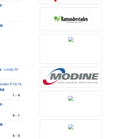
t
-
lå
-
b
- Lindö FF
loster P15/16
Blå
1 - 4
t
-
4 - 1
lå
-
6 - 0