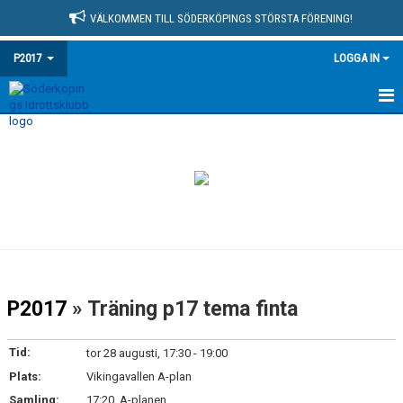
VÄLKOMMEN TILL SÖDERKÖPINGS STÖRSTA FÖRENING!
P2017
LOGGA IN
HEM
NYHETER
KALENDER
MATCHER
TRUPPEN
P2017
» Träning p17 tema finta
BILDGALLERI
Tid:
tor 28 augusti, 17:30 - 19:00
DOKUMENT
Plats:
Vikingavallen A-plan
Samling:
17:20, A-planen
KONTAKT