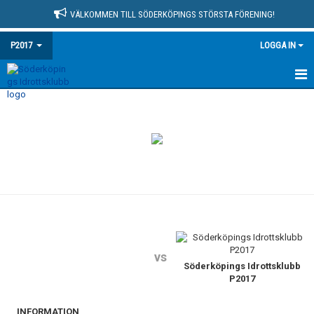
VÄLKOMMEN TILL SÖDERKÖPINGS STÖRSTA FÖRENING!
P2017
LOGGA IN
HEM
NYHETER
KALENDER
MATCHER
TRUPPEN
BILDGALLERI
vs
Söderköpings Idrottsklubb
P2017
DOKUMENT
INFORMATION
KONTAKT