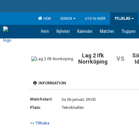
HEM
SENIOR
U15-16 HERR
POJKLAG
Hem
Nyheter
Kalender
Matcher
Truppen
Lag 2 Ifk
Sö
vs
Norrköping
I
INFORMATION
Matchstart:
tis 06 januari, 09:00
Plats:
Teknikhallen
<< Tillbaka