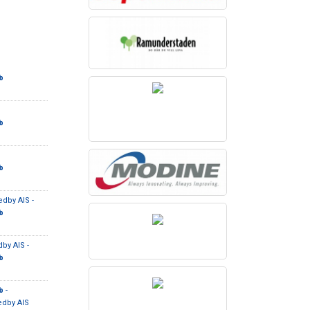
b
b
b
dby AIS -
b
by AIS -
b
b
-
dby AIS