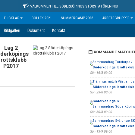
VÄLKOMMEN TILL SÖDERKÖPINGS STÖRSTA FÖRENING!
FLICKLAG
BOLLEK 2021
SUMMERCAMP 2026
ARBETSGRUPPER
Bildgalleri
Dokument
Kontakt
Lag 2
KOMMANDE MATCHE
derköpings
drottsklubb
Sammandrag Torstorps /Lo
P2017
Söderköpings Idrottsklub
Sön 16/8 09:00
Träningsmatch Västra husb
Söderköpings Idrottsklub
Sön 23/8 08:00
Söderköpings ik
-
Sammandrag Söderköpin
Sön 30/8 09:00
Sammandrag Svärtinge SK 
Söderköpings Idrottsklub
Sön 13/9 09:00