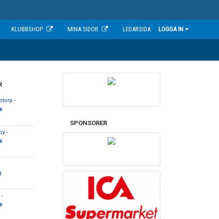
KLUBBSHOP
MINA SIDOR
LEDARSIDA
LOGGA IN
R
torp -
b
SPONSORER
y -
b
g
-
b