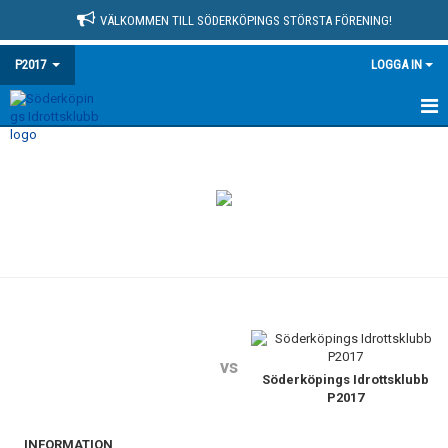
VÄLKOMMEN TILL SÖDERKÖPINGS STÖRSTA FÖRENING!
P2017
LOGGA IN
HEM
NYHETER
KALENDER
MATCHER
TRUPPEN
BILDGALLERI
vs
Söderköpings Idrottsklubb
P2017
DOKUMENT
INFORMATION
KONTAKT