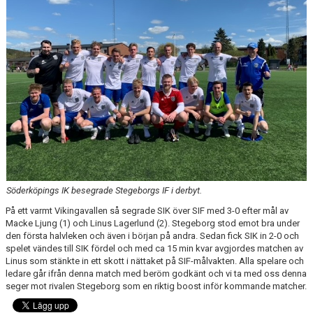
Söderköpings IK besegrade Stegeborgs IF i derbyt.
På ett varmt Vikingavallen så segrade SIK över SIF med 3-0 efter mål av
Macke Ljung (1) och Linus Lagerlund (2). Stegeborg stod emot bra under
den första halvleken och även i början på andra. Sedan fick SIK in 2-0 och
spelet vändes till SIK fördel och med ca 15 min kvar avgjordes matchen av
Linus som stänkte in ett skott i nättaket på SIF-målvakten. Alla spelare och
ledare går ifrån denna match med beröm godkänt och vi ta med oss denna
seger mot rivalen Stegeborg som en riktig boost inför kommande matcher.