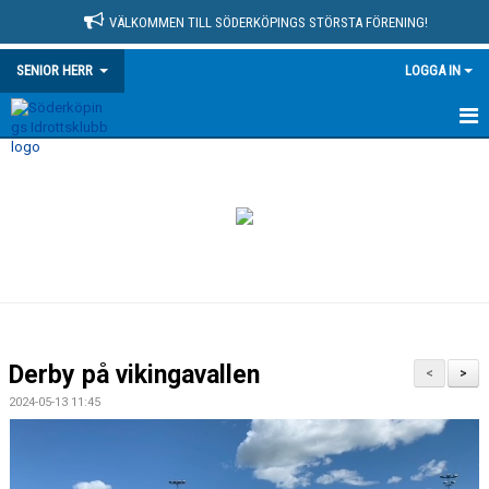
VÄLKOMMEN TILL SÖDERKÖPINGS STÖRSTA FÖRENING!
SENIOR HERR
LOGGA IN
HEM
NYHETER
KALENDER
MATCHER
TRUPPEN
Derby på vikingavallen
<
>
BILDGALLERI
2024-05-13 11:45
KONTAKT