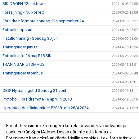
SIK-DAGEN 12e oktober!
2024-10-03 09:55
Försäljning - Nu kör vi :)
2024-09-26 18:08
Föräldrainfo/möte söndag 22e september-24
2024-09-19 09:37
Fotbollsuppstart!
2024-08-18 08:57
Inställd träning - Söndag 30 juni.
2024-06-30 08:06
Träningstider juni ut
2024-06-16 18:34
Fotbollsinfo 26 maj P18 SIK
2024-05-26 20:34
TRÄNINGAR UTOMHUS
2024-05-13 13:51
Träningstider utomhus
2024-05-02 08:48
2024-04-26 13:01
OBS! Ny träningstid Söndag 21 april
2024-04-19 13:11
Protokoll Föräldramöte 18 april PF2018
2024-04-19 06:16
Uppdaterade träningstider P2018 tom 28/4 2024
2024-04-14 11:29
Föräldramöte för födda 2018 torsdag 18 april
2024-04-09 19:54
Föräldramöte Onsdag 27/3 kl 19:00
För att hemsidan ska fungera korrekt använder vi nödvändiga
2024-03-22 14:40
cookies från SportAdmin. Dessa går inte att stänga av.
Bollekstider Mars - April
2024-03-22 14:37
Föreningen kan också använda frivilliga cookies, t.ex. för statistik