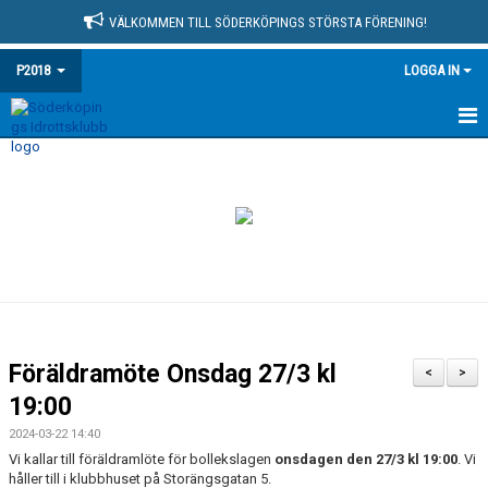
VÄLKOMMEN TILL SÖDERKÖPINGS STÖRSTA FÖRENING!
P2018
LOGGA IN
HEM
NYHETER
KALENDER
MATCHER
TRUPPEN
Föräldramöte Onsdag 27/3 kl
<
>
BILDGALLERI
19:00
2024-03-22 14:40
DOKUMENT
Vi kallar till föräldramlöte för bollekslagen
onsdagen den 27/3 kl 19:00
. Vi
håller till i klubbhuset på Storängsgatan 5.
KONTAKT