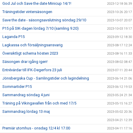
God Jul och Save the date Minicup 14/1!
2023-12-18 06:39
Träningstider vintersäsongen
2023-10-26 20:17
Save the date - säsongsavslutning söndag 29/10
2023-10-07 20:07
P15 på SIK-dagen lördag 7/10 (samling 9.20)
2023-10-03 19:17
Laganda P15
2023-09-12 18:30
Lagkassa och försäljningsansvarig
2023-08-17 12:24
Översiktligt schema hösten 2023
2023-08-16 11:33
Säsongen drar igång igen!
2023-08-02 08:47
Entrévärdar till IFK-Degerfors 23 juli
2023-07-11 20:44
Jönsbergska Cup - Samlingstider och lagindelning
2023-06-14 21:06
Sommartider P15
2023-06-12 19:53
Sammandrag söndag 4 juni
2023-05-24 21:34
Träning på Vikingavallen från och med 17/5
2023-05-15 16:27
Sammandrag lördag 13 maj
2023-05-02 20:36
2023-04-21 12:39
Premiär utomhus - onsdag 12/4 kl 17.00
2023-04-11 17:16