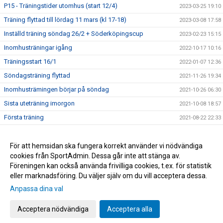
P15 - Träningstider utomhus (start 12/4)
2023-03-25 19:10
Träning flyttad till lördag 11 mars (kl 17-18)
2023-03-08 17:58
Inställd träning söndag 26/2 + Söderköpingscup
2023-02-23 15:15
Inomhusträningar igång
2022-10-17 10:16
Träningsstart 16/1
2022-01-07 12:36
Söndagsträning flyttad
2021-11-26 19:34
Inomhusträmingen börjar på söndag
2021-10-26 06:30
Sista uteträning imorgon
2021-10-08 18:57
Första träning
2021-08-22 22:33
Träningsstart P15
2021-08-04 10:40
Träning Vikingavallen
För att hemsidan ska fungera korrekt använder vi nödvändiga
2021-05-16 14:59
cookies från SportAdmin. Dessa går inte att stänga av.
Träning Lördag 24/4 Kreatursvallen kl 10:00
2021-04-19 13:36
Föreningen kan också använda frivilliga cookies, t.ex. för statistik
eller marknadsföring. Du väljer själv om du vill acceptera dessa.
Anpassa dina val
Cookie-inställningar
Gå till Webbversion
Acceptera nödvändiga
Acceptera alla