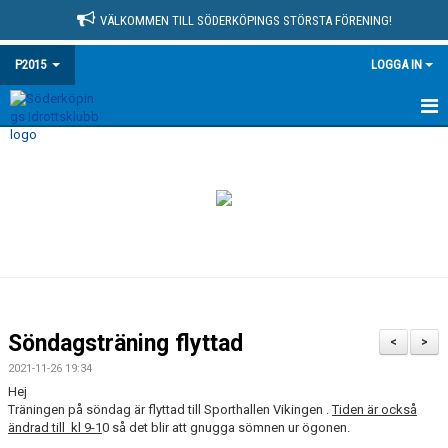
VÄLKOMMEN TILL SÖDERKÖPINGS STÖRSTA FÖRENING!
P2015
LOGGA IN
HEM
NYHETER
KALENDER
MATCHER
TRUPPEN
Söndagsträning flyttad
<
>
BILDGALLERI
2021-11-26 19:34
Hej
DOKUMENT
Träningen på söndag är flyttad till Sporthallen Vikingen .
Tiden är också
ändrad till kl 9-1
0 så det blir att gnugga sömnen ur ögonen.
KONTAKT