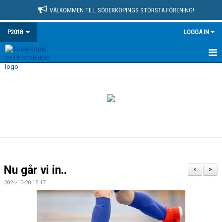
VÄLKOMMEN TILL SÖDERKÖPINGS STÖRSTA FÖRENING!
P2018
LOGGA IN
HEM
NYHETER
KALENDER
MATCHER
TRUPPEN
Nu går vi in..
<
>
BILDGALLERI
2024-10-20 15:17
DOKUMENT
KONTAKT