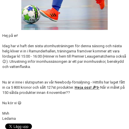
Hej på er!
Idag har vi haft den sista utomhusträningen för denna säsong och nästa
helg kliver vi in i Ramunderhallen, träningarna framöver kommer att vara
lördagar kl 15:00 - 16:00 (Hinner ni hem till Premier Leaugematcherna också
😉). Utrustning inför inomhussäsongen är ett par inomhusskor, benskydd
och vattenflaska.
Nu är vi inne i slutspurten av vår Newbody-försäljning - Hittills har laget fått
in ca 5 800 kronor och sålt 127st produkter.
Heja oss! 🎉✨
Når vi målet på
150 sålda produkter innan 4 november??
Nu kör vi 😃
Mvh
Ledarna