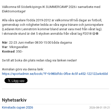
Välkomna till Söderköpings IK SUMMERCAMP 2026 i samarbete med
Elektromontage!
Alla våra spelare födda 2019-2012 är välkomna till två dagar av fotboll,
gemenskap och roligheter ledda av våra egna tränare och juniorspelare
(Ledaren Kim Lennström kommer bland annat vara med från vårat lag).
I skrivande stund är det 5 stycken anmälda från vårat lag P2018 😃⚽️.
När
: 22-23 Juni mellan 08:30-15:00 båda dagarna
Var
: Vikingavallen
Kostnad
: 350:-
Se till att boka din plats redan idag via länken nedan!
Anmälan görs via denna länk:
https://sportadmin.se/book/?F=b980dfdc-0fbe-4c5f-a452-122122a4c60d
Nyhetsarkiv
Kimstads cupen 2026
2026-08-01 09:21