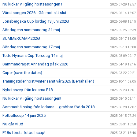
Nu kickar vi igång höstsäsongen !
2026-07-29 12:57
Vårsäsongen 2026 - Går mot sitt slut
2026-06-14 15:07
Jönsbergska Cup lördag 13 juni 2026!
2026-06-08 18:15
Söndagens sammandrag 31 maj
2026-05-25 08:39
SUMMERCAMP 2026!
2026-05-17 18:00
Söndagens sammandrag 17 maj
2026-05-13 13:00
Totte Nymans Cup Torsdag 14 maj
2026-05-09 09:17
Sammandraget Annandag påsk 2026
2026-04-19 19:16
Cuper (save the dates)
2026-03-22 20:21
Träningstider höst/vinter samt vår 2026 (Berrahallen)
2025-10-11 09:05
Nyhetssvep från ledarna P18
2025-09-23 19:01
Nu kickar vi igång höstsäsongen!
2025-08-10 08:11
Sommarhälsning från ledarna – grabbar födda 2018
2025-06-28 12:07
Fotbollscup 14 juni 2025
2025-06-15 07:24
Nu går vi ut!
2025-03-31 16:58
P18s första fotbollscup!
2025-03-21 16:46