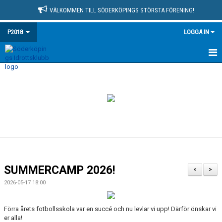
VÄLKOMMEN TILL SÖDERKÖPINGS STÖRSTA FÖRENING!
P2018
LOGGA IN
HEM
NYHETER
KALENDER
MATCHER
TRUPPEN
SUMMERCAMP 2026!
<
>
BILDGALLERI
2026-05-17 18:00
DOKUMENT
Förra årets fotbollsskola var en succé och nu levlar vi upp! Därför önskar vi
er alla!
KONTAKT