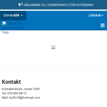
VÄLKOMMEN TILL SÖDERKÖPINGS STÖRSTA FÖRENING!
U15-16 HERR
LOGGA IN
HEM
NYHETER
KALENDER
MATCHER
TRUPPEN
Kontakt
BILDGALLERI
Kontakttränare: Johan Träff
Tel: 070-930 08 15
DOKUMENT
Mail: traffa78@hotmail.com
KONTAKT