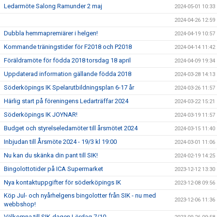
Ledarmöte Salong Ramunder 2 maj
2024-05-01 10:33
2024-04-26 12:59
Dubbla hemmapremiärer i helgen!
2024-04-19 10:57
Kommande träningstider för F2018 och P2018
2024-04-14 11:42
Föräldramöte för födda 2018 torsdag 18 april
2024-04-09 19:34
Uppdaterad information gällande födda 2018
2024-03-28 14:13
Söderköpings IK Spelarutbildningsplan 6-17 år
2024-03-26 11:57
Härlig start på föreningens Ledarträffar 2024
2024-03-22 15:21
Söderköpings IK JOYNAR!
2024-03-19 11:57
Budget och styrelseledamöter till årsmötet 2024
2024-03-15 11:40
Inbjudan till Årsmöte 2024 - 19/3 kl 19:00
2024-03-01 11:06
Nu kan du skänka din pant till SIK!
2024-02-19 14:25
Bingolottotider på ICA Supermarket
2023-12-12 13:30
Nya kontaktuppgifter för söderköpings IK
2023-12-08 09:56
Köp Jul- och nyårhelgens bingolotter från SIK - nu med
2023-12-06 11:36
webbshop!
Välkomna till SIK-dagen Lördag 7/10