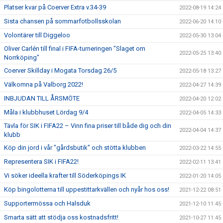
Platser kvar på Coerver Extra v.34-39
2022-08-19 14:24
Sista chansen på sommarfotbollsskolan
2022-06-20 14:10
Volontärer till Diggeloo
2022-05-30 13:04
Oliver Carlén till final i FIFA-turneringen "Slaget om
2022-05-25 13:40
Norrköping"
Coerver Skillday i Mogata Torsdag 26/5
2022-05-18 13:27
Välkomna på Valborg 2022!
2022-04-27 14:39
INBJUDAN TILL ÅRSMÖTE
2022-04-20 12:02
Måla i klubbhuset Lördag 9/4
2022-04-05 14:33
Tävla för SIK i FIFA22 – Vinn fina priser till både dig och din
2022-04-04 14:37
klubb
Köp din jord i vår "gårdsbutik" och stötta klubben
2022-03-22 14:55
Representera SIK i FIFA22!
2022-02-11 13:41
Vi söker ideella krafter till Söderköpings IK
2022-01-20 14:05
Köp bingolotterna till uppestittarkvällen och nyår hos oss!
2021-12-22 08:51
Supportermössa och Halsduk
2021-12-10 11:45
Smarta sätt att stödja oss kostnadsfritt!
2021-10-27 11:45