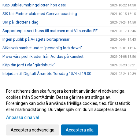
Köp Jubileumsbingolotten hos oss!
2021-10-22 14:30
SIK blir Partner club med Coerver coaching
2021-10-15 13:15
SIK på Idrottens dag
2021-09-24 14:50
Supporterplatser i buss till matchen mot Västerviks FF
2021-06-17 10:46
Ingen publik på A-lagets bortapremiär
2021-06-04 14:43
SIKs verksamhet under "personlig lockdown"
2021-05-01 11:16
Prova våra profilkläder från Adidas på kansliet
2021-04-08 13:56
Köp din jord i vår "gårdsbutik"
2021-03-23 09:21
Inbjudan till Digitalt Årsmöte Torsdag 15/4 kl 19:00
2021-02-24 10:39
Nya sponsorer?
2021-02-11 12:34
Ny Inmarschlåt: Glömmer aldrig denna stad!
För att hemsidan ska fungera korrekt använder vi nödvändiga
2021-01-29 10:34
cookies från SportAdmin. Dessa går inte att stänga av.
Välkommen till vår nya hemsida!
2020-11-18 11:55
Föreningen kan också använda frivilliga cookies, t.ex. för statistik
eller marknadsföring. Du väljer själv om du vill acceptera dessa.
Anpassa dina val
Cookie-inställningar
Gå till Webbversion
Acceptera nödvändiga
Acceptera alla