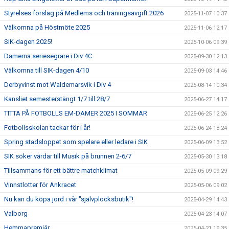
Styrelses förslag på Medlems och träningsavgift 2026
2025-11-07 10:37
Välkomna på Höstmöte 2025
2025-11-06 12:17
SIK-dagen 2025!
2025-10-06 09:39
Damerna seriesegrare i Div 4C
2025-09-30 12:13
Välkomna till SIK-dagen 4/10
2025-09-03 14:46
Derbyvinst mot Waldemarsvik i Div 4
2025-08-14 10:34
Kansliet semesterstängt 1/7 till 28/7
2025-06-27 14:17
TITTA PÅ FOTBOLLS EM-DAMER 2025 I SOMMAR
2025-06-25 12:26
Fotbollsskolan tackar för i år!
2025-06-24 18:24
Spring stadsloppet som spelare eller ledare i SIK
2025-06-09 13:52
SIK söker värdar till Musik på brunnen 2-6/7
2025-05-30 13:18
Tillsammans för ett bättre matchklimat
2025-05-09 09:29
Vinnstlotter för Ankracet
2025-05-06 09:02
Nu kan du köpa jord i vår "självplocksbutik"!
2025-04-29 14:43
Valborg
2025-04-23 14:07
Hemmapremiär
2025-04-21 19:35