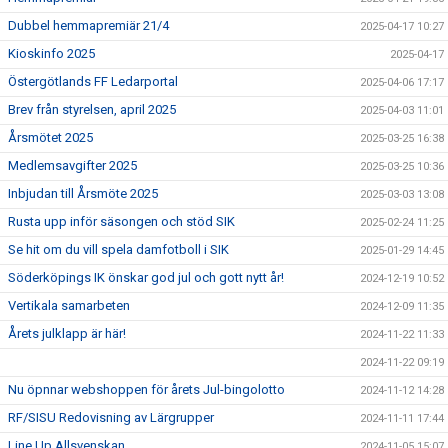
Dubbel hemmapremiär 21/4
2025-04-17 10:27
Kioskinfo 2025
2025-04-17
Östergötlands FF Ledarportal
2025-04-06 17:17
Brev från styrelsen, april 2025
2025-04-03 11:01
Årsmötet 2025
2025-03-25 16:38
Medlemsavgifter 2025
2025-03-25 10:36
Inbjudan till Årsmöte 2025
2025-03-03 13:08
Rusta upp inför säsongen och stöd SIK
2025-02-24 11:25
Se hit om du vill spela damfotboll i SIK
2025-01-29 14:45
Söderköpings IK önskar god jul och gott nytt år!
2024-12-19 10:52
Vertikala samarbeten
2024-12-09 11:35
Årets julklapp är här!
2024-11-22 11:33
2024-11-22 09:19
Nu öpnnar webshoppen för årets Jul-bingolotto
2024-11-12 14:28
RF/SISU Redovisning av Lärgrupper
2024-11-11 17:44
Line Up Allsvenskan
2024-11-05 15:07