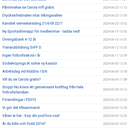
Påminnelse se Carola mfl gratis.
2024-06-25 17:15
Dryckesfestivalen intar Vikingavallen
2024-06-25 17:09
Kansliet semesterstäng 21/6 till 22/7
2024-06-20 13:02
Ny Sportadminapp för medlemmar - ladda ned!
2024-06-19 13:55
Övningsbank 6-12 år
2024-06-16 14:31
Tränarutbildning SvFF D
2024-06-12 15:35
Ingen fotbollsskola i år
2024-06-11 12:39
Söderköpings IK söker ny kassör
2024-06-05 12:35
Arbetsdag vid klubbis 15/6
2024-06-04 13:18
Vill du se Carola gratis?
2024-06-04 11:08
Stopp! Nu krävs ett gemensamt krafttag från hela
2024-05-28 10:16
fotbollsfamiljen
Förändringar i P2013
2024-05-23 22:03
Vi gör det tillsammans!
2024-05-03 12:39
Våren är här - köp din jord hos oss!
2024-05-03 12:35
Är du kille och född 2014?
2024-05-02 16:07