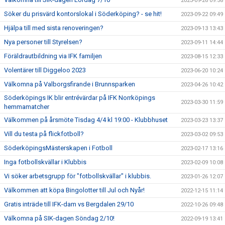
2023-09-26 09:58
Söker du prisvärd kontorslokal i Söderköping? - se hit!
2023-09-22 09:49
Hjälpa till med sista renoveringen?
2023-09-13 13:43
Nya personer till Styrelsen?
2023-09-11 14:44
Föräldrautbildning via IFK familjen
2023-08-15 12:33
Volentärer till Diggeloo 2023
2023-06-20 10:24
Välkomna på Valborgsfirande i Brunnsparken
2023-04-26 10:42
Söderköpings IK blir entrévärdar på IFK Norrköpings
2023-03-30 11:59
hemmamatcher
Välkommen på årsmöte Tisdag 4/4 kl 19:00 - Klubbhuset
2023-03-23 13:37
Vill du testa på flickfotboll?
2023-03-02 09:53
SöderköpingsMästerskapen i Fotboll
2023-02-17 13:16
Inga fotbollskvällar i Klubbis
2023-02-09 10:08
Vi söker arbetsgrupp för "fotbollskvällar" i klubbis.
2023-01-26 12:07
Välkommen att köpa Bingolotter till Jul och Nyår!
2022-12-15 11:14
Gratis inträde till IFK-dam vs Bergdalen 29/10
2022-10-26 09:48
Välkomna på SIK-dagen Söndag 2/10!
2022-09-19 13:41