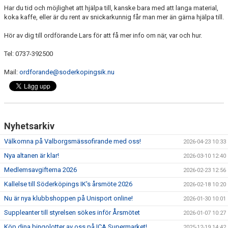
SPONSORER
Har du tid och möjlighet att hjälpa till, kanske bara med att langa material,
koka kaffe, eller är du rent av snickarkunnig får man mer än gärna hjälpa till.
STÖTTA SIK
Hör av dig till ordförande Lars för att få mer info om när, var och hur.
Tel: 0737-392500
Mail:
ordforande@soderkopingsik.nu
Nyhetsarkiv
Välkomna på Valborgsmässofirande med oss!
2026-04-23 10:33
Nya altanen är klar!
2026-03-10 12:40
Medlemsavgifterna 2026
2026-02-23 12:56
Kallelse till Söderköpings IK's årsmöte 2026
2026-02-18 10:20
Nu är nya klubbshoppen på Unisport online!
2026-01-30 10:01
Suppleanter till styrelsen sökes inför Årsmötet
2026-01-07 10:27
Köp dina bingolotter av oss på ICA Supermarket!
2025-12-19 14:42