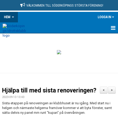
VÄLKOMMEN TILL SÖDERKÖPINGS STÖRSTA FÖRENING!
HEM
LOGGA IN
HEM
NYHETSARKIV
MEDLEMSSIDA
KONTAKT
OM KLUBBEN
Hjälpa till med sista renoveringen?
<
>
KALENDER
2023-09-13 13:43
Sista etappen på renoveringen av klubbhuset är nu igång. Med start nu i
helgen och närmaste helgerna framöver kommer vi att byta fönster, samt
MATCHER
sätta delvis ny panel mm runt "kupan" på övervåningen.