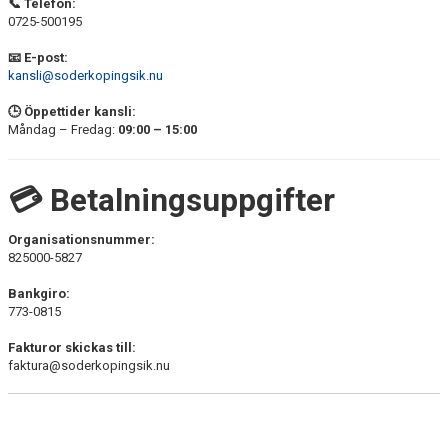
KONTAKTPERSONER LAG
📞 Telefon:
0725-500195
HYRA KLUBBHUSET
📧 E-post:
kansli@soderkopingsik.nu
RF VISSELBLÅSARTJÄNST
🕒 Öppettider kansli:
Måndag – Fredag:
09:00 – 15:00
OM KLUBBEN
KALENDER
💳
Betalningsuppgifter
MATCHER
Organisationsnummer:
825000-5827
SPONSORER
Bankgiro:
STÖTTA SIK
773-0815
Fakturor skickas till:
faktura@soderkopingsik.nu