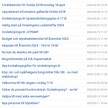
Föräldramöte för födda 2018 torsdag 18 april
2024-04-09 19:34
Uppdaterad information gällande födda 2018
2024-03-28 14:13
Söderköpings IK Spelarutbildningsplan 6-17 år
2024-03-26 11:57
Härlig start på föreningens Ledarträffar 2024
2024-03-22 15:21
Söderköpings IK JOYNAR!
2024-03-19 11:57
Budget och styrelseledamöter till årsmötet 2024
2024-03-15 11:40
Inbjudan till Årsmöte 2024 - 19/3 kl 19:00
2024-03-01 11:06
Nu kan du skänka din pant till SIK!
2024-02-19 14:25
Bingolottotider på ICA Supermarket
2023-12-12 13:30
Nya kontaktuppgifter för söderköpings IK
2023-12-08 09:56
Köp Jul- och nyårhelgens bingolotter från SIK - nu med
2023-12-06 11:36
webbshop!
Välkomna till SIK-dagen Lördag 7/10
2023-09-26 09:58
Söker du prisvärd kontorslokal i Söderköping? - se hit!
2023-09-22 09:49
Hjälpa till med sista renoveringen?
2023-09-13 13:43
Nya personer till Styrelsen?
2023-09-11 14:44