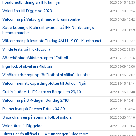
Föräldrautbildning via IFK familjen
2023-08-15 12:33
Volentärer till Diggeloo 2023
2023-06-20 10:24
Välkomna på Valborgsfirande i Brunnsparken
2023-04-26 10:42
Söderköpings IK blir entrévärdar på IFK Norrköpings
2023-03-30 11:59
hemmamatcher
Välkommen på årsmöte Tisdag 4/4 kl 19:00 - Klubbhuset
2023-03-23 13:37
Vill du testa på flickfotboll?
2023-03-02 09:53
SöderköpingsMästerskapen i Fotboll
2023-02-17 13:16
Inga fotbollskvällar i Klubbis
2023-02-09 10:08
Vi söker arbetsgrupp för "fotbollskvällar" i klubbis.
2023-01-26 12:07
Välkommen att köpa Bingolotter till Jul och Nyår!
2022-12-15 11:14
Gratis inträde till IFK-dam vs Bergdalen 29/10
2022-10-26 09:48
Välkomna på SIK-dagen Söndag 2/10!
2022-09-19 13:41
Platser kvar på Coerver Extra v.34-39
2022-08-19 14:24
Sista chansen på sommarfotbollsskolan
2022-06-20 14:10
Volontärer till Diggeloo
2022-05-30 13:04
Oliver Carlén till final i FIFA-turneringen "Slaget om