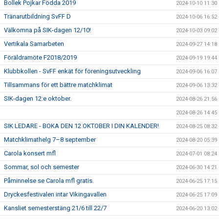
Bollek Pojkar Födda 2019
2024-10-10 11:30
Tränarutbildning SvFF D
2024-10-06 16:52
Välkomna på SIK-dagen 12/10!
2024-10-03 09:02
Vertikala Samarbeten
2024-09-27 14:18
Föräldramöte F2018/2019
2024-09-19 19:44
Klubbkollen - SvFF enkät för föreningsutveckling
2024-09-06 16:07
Tillsammans för ett bättre matchklimat
2024-09-06 13:32
SIK-dagen 12:e oktober.
2024-08-26 21:56
2024-08-26 14:45
SIK LEDARE - BOKA DEN 12 OKTOBER I DIN KALENDER!
2024-08-25 08:32
Matchklimathelg 7–8 september
2024-08-20 05:39
Carola konsert mfl
2024-07-01 08:24
Sommar, sol och semester
2024-06-30 14:21
Påminnelse se Carola mfl gratis.
2024-06-25 17:15
Dryckesfestivalen intar Vikingavallen
2024-06-25 17:09
Kansliet semesterstäng 21/6 till 22/7
2024-06-20 13:02