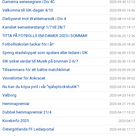
Damerna seriesegrare i Div 4C
2025-09-30 12:13
Välkomna till SIK-dagen 4/10
2025-09-03 14:46
Derbyvinst mot Waldemarsvik i Div 4
2025-08-14 10:34
Kansliet semesterstängt 1/7 till 28/7
2025-06-27 14:17
TITTA PÅ FOTBOLLS EM-DAMER 2025 I SOMMAR
2025-06-25 12:26
Fotbollsskolan tackar för i år!
2025-06-24 18:24
Spring stadsloppet som spelare eller ledare i SIK
2025-06-09 13:52
SIK söker värdar till Musik på brunnen 2-6/7
2025-05-30 13:18
Tillsammans för ett bättre matchklimat
2025-05-09 09:29
Vinnstlotter för Ankracet
2025-05-06 09:02
Nu kan du köpa jord i vår "självplocksbutik"!
2025-04-29 14:43
Valborg
2025-04-23 14:07
Hemmapremiär
2025-04-21 19:35
Dubbel hemmapremiär 21/4
2025-04-17 10:27
Kioskinfo 2025
2025-04-17
Östergötlands FF Ledarportal
2025-04-06 17:17