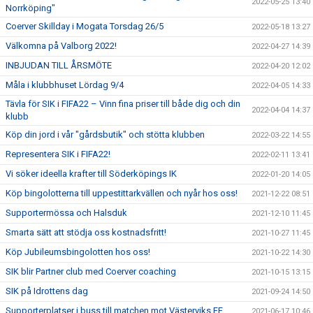
2022-05-25 13:40
Norrköping"
Coerver Skillday i Mogata Torsdag 26/5
2022-05-18 13:27
Välkomna på Valborg 2022!
2022-04-27 14:39
INBJUDAN TILL ÅRSMÖTE
2022-04-20 12:02
Måla i klubbhuset Lördag 9/4
2022-04-05 14:33
Tävla för SIK i FIFA22 – Vinn fina priser till både dig och din
2022-04-04 14:37
klubb
Köp din jord i vår "gårdsbutik" och stötta klubben
2022-03-22 14:55
Representera SIK i FIFA22!
2022-02-11 13:41
Vi söker ideella krafter till Söderköpings IK
2022-01-20 14:05
Köp bingolotterna till uppestittarkvällen och nyår hos oss!
2021-12-22 08:51
Supportermössa och Halsduk
2021-12-10 11:45
Smarta sätt att stödja oss kostnadsfritt!
2021-10-27 11:45
Köp Jubileumsbingolotten hos oss!
2021-10-22 14:30
SIK blir Partner club med Coerver coaching
2021-10-15 13:15
SIK på Idrottens dag
2021-09-24 14:50
Supporterplatser i buss till matchen mot Västerviks FF
2021-06-17 10:46