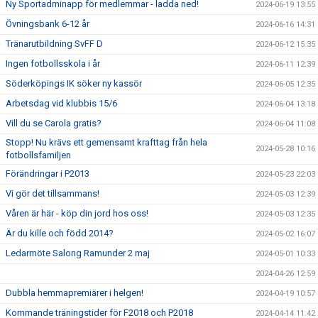
Ny Sportadminapp för medlemmar - ladda ned!
2024-06-19 13:55
Övningsbank 6-12 år
2024-06-16 14:31
Tränarutbildning SvFF D
2024-06-12 15:35
Ingen fotbollsskola i år
2024-06-11 12:39
Söderköpings IK söker ny kassör
2024-06-05 12:35
Arbetsdag vid klubbis 15/6
2024-06-04 13:18
Vill du se Carola gratis?
2024-06-04 11:08
Stopp! Nu krävs ett gemensamt krafttag från hela
2024-05-28 10:16
fotbollsfamiljen
Förändringar i P2013
2024-05-23 22:03
Vi gör det tillsammans!
2024-05-03 12:39
Våren är här - köp din jord hos oss!
2024-05-03 12:35
Är du kille och född 2014?
2024-05-02 16:07
Ledarmöte Salong Ramunder 2 maj
2024-05-01 10:33
2024-04-26 12:59
Dubbla hemmapremiärer i helgen!
2024-04-19 10:57
Kommande träningstider för F2018 och P2018
2024-04-14 11:42