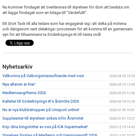
Nu kommer förslaget att överlämnas till styrelsen för dom att besluta om
att lägga förslaget som en bilaga till "Värdefullt".
Ett Stort Tack till alla ledare som har engagerat sig i att delta på mötena
och därigenom varit delaktiga i processen för att komma till en gemensam
syn för att tillsammans ta Söderköpings IK till nästa nivå!
Nyhetsarkiv
Välkomna på Valborgsmässofirande med oss!
2026-04-23 10:33
Nya altanen är klar!
2026-03-10 12:40
Medlemsavgifterna 2026
2026-02-23 12:56
Kallelse till Söderköpings IK's årsmöte 2026
2026-02-18 10:20
Nu är nya klubbshoppen på Unisport online!
2026-01-30 10:01
Suppleanter till styrelsen sökes inför Årsmötet
2026-01-07 10:27
Köp dina bingolotter av oss på ICA Supermarket!
2025-12-19 14:42
Styrelses förslag på Medlems och träningsavgift 2026
2025-11-07 10:37