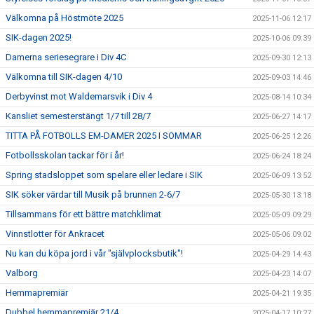
Välkomna på Höstmöte 2025
2025-11-06 12:17
SIK-dagen 2025!
2025-10-06 09:39
Damerna seriesegrare i Div 4C
2025-09-30 12:13
Välkomna till SIK-dagen 4/10
2025-09-03 14:46
Derbyvinst mot Waldemarsvik i Div 4
2025-08-14 10:34
Kansliet semesterstängt 1/7 till 28/7
2025-06-27 14:17
TITTA PÅ FOTBOLLS EM-DAMER 2025 I SOMMAR
2025-06-25 12:26
Fotbollsskolan tackar för i år!
2025-06-24 18:24
Spring stadsloppet som spelare eller ledare i SIK
2025-06-09 13:52
SIK söker värdar till Musik på brunnen 2-6/7
2025-05-30 13:18
Tillsammans för ett bättre matchklimat
2025-05-09 09:29
Vinnstlotter för Ankracet
2025-05-06 09:02
Nu kan du köpa jord i vår "självplocksbutik"!
2025-04-29 14:43
Valborg
2025-04-23 14:07
Hemmapremiär
2025-04-21 19:35
Dubbel hemmapremiär 21/4
2025-04-17 10:27