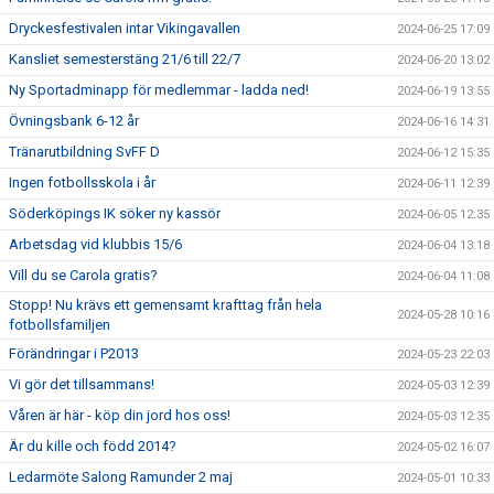
Dryckesfestivalen intar Vikingavallen
2024-06-25 17:09
Kansliet semesterstäng 21/6 till 22/7
2024-06-20 13:02
Ny Sportadminapp för medlemmar - ladda ned!
2024-06-19 13:55
Övningsbank 6-12 år
2024-06-16 14:31
Tränarutbildning SvFF D
2024-06-12 15:35
Ingen fotbollsskola i år
2024-06-11 12:39
Söderköpings IK söker ny kassör
2024-06-05 12:35
Arbetsdag vid klubbis 15/6
2024-06-04 13:18
Vill du se Carola gratis?
2024-06-04 11:08
Stopp! Nu krävs ett gemensamt krafttag från hela
2024-05-28 10:16
fotbollsfamiljen
Förändringar i P2013
2024-05-23 22:03
Vi gör det tillsammans!
2024-05-03 12:39
Våren är här - köp din jord hos oss!
2024-05-03 12:35
Är du kille och född 2014?
2024-05-02 16:07
Ledarmöte Salong Ramunder 2 maj
2024-05-01 10:33