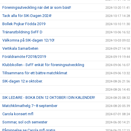
Föreningsutveckling när det är som bäst!
2024-10-20 11:41
Tack alla för SIK-Dagen 2024!
2024-10-17 14:28
Bollek Pojkar Födda 2019
2024-10-10 11:30
Tränarutbildning SvFF D
2024-10-06 16:52
Välkomna på SIK-dagen 12/10!
2024-10-03 09:02
Vertikala Samarbeten
2024-09-27 14:18
Föräldramöte F2018/2019
2024-09-19 19:44
Klubbkollen - SvFF enkät för föreningsutveckling
2024-09-06 16:07
Tillsammans för ett bättre matchklimat
2024-09-06 13:32
SIK-dagen 12:e oktober.
2024-08-26 21:56
2024-08-26 14:45
SIK LEDARE - BOKA DEN 12 OKTOBER I DIN KALENDER!
2024-08-25 08:32
Matchklimathelg 7–8 september
2024-08-20 05:39
Carola konsert mfl
2024-07-01 08:24
Sommar, sol och semester
2024-06-30 14:21
Påminnelse se Carola mfl gratis.
2024-06-25 17:15