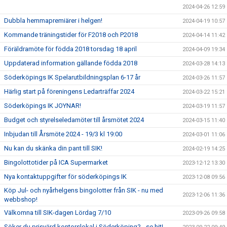
2024-04-26 12:59
Dubbla hemmapremiärer i helgen!
2024-04-19 10:57
Kommande träningstider för F2018 och P2018
2024-04-14 11:42
Föräldramöte för födda 2018 torsdag 18 april
2024-04-09 19:34
Uppdaterad information gällande födda 2018
2024-03-28 14:13
Söderköpings IK Spelarutbildningsplan 6-17 år
2024-03-26 11:57
Härlig start på föreningens Ledarträffar 2024
2024-03-22 15:21
Söderköpings IK JOYNAR!
2024-03-19 11:57
Budget och styrelseledamöter till årsmötet 2024
2024-03-15 11:40
Inbjudan till Årsmöte 2024 - 19/3 kl 19:00
2024-03-01 11:06
Nu kan du skänka din pant till SIK!
2024-02-19 14:25
Bingolottotider på ICA Supermarket
2023-12-12 13:30
Nya kontaktuppgifter för söderköpings IK
2023-12-08 09:56
Köp Jul- och nyårhelgens bingolotter från SIK - nu med
2023-12-06 11:36
webbshop!
Välkomna till SIK-dagen Lördag 7/10
2023-09-26 09:58
Söker du prisvärd kontorslokal i Söderköping? - se hit!