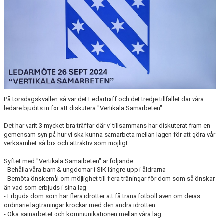
SPONSORER
STÖTTA SIK
På torsdagskvällen så var det Ledarträff och det tredje tillfället där våra
ledare bjudits in för att diskutera "Vertikala Samarbeten".
Det har varit 3 mycket bra träffar där vi tillsammans har diskuterat fram en
gemensam syn på hur vi ska kunna samarbeta mellan lagen för att göra vår
verksamhet så bra och attraktiv som möjligt.
Syftet med "Vertikala Samarbeten" är följande:
- Behålla våra barn & ungdomar i SIK längre upp i åldrarna
- Bemöta önskemål om möjlighet till flera träningar för dom som så önskar
än vad som erbjuds i sina lag
- Erbjuda dom som har flera idrotter att få träna fotboll även om deras
ordinarie lagträningar krockar med den andra idrotten
- Öka samarbetet och kommunikationen mellan våra lag