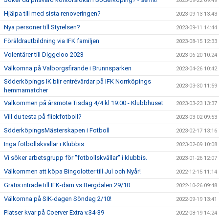
2023-09-22 09:49
Hjälpa till med sista renoveringen?
2023-09-13 13:43
Nya personer till Styrelsen?
2023-09-11 14:44
Föräldrautbildning via IFK familjen
2023-08-15 12:33
Volentärer till Diggeloo 2023
2023-06-20 10:24
Välkomna på Valborgsfirande i Brunnsparken
2023-04-26 10:42
Söderköpings IK blir entrévärdar på IFK Norrköpings
2023-03-30 11:59
hemmamatcher
Välkommen på årsmöte Tisdag 4/4 kl 19:00 - Klubbhuset
2023-03-23 13:37
Vill du testa på flickfotboll?
2023-03-02 09:53
SöderköpingsMästerskapen i Fotboll
2023-02-17 13:16
Inga fotbollskvällar i Klubbis
2023-02-09 10:08
Vi söker arbetsgrupp för "fotbollskvällar" i klubbis.
2023-01-26 12:07
Välkommen att köpa Bingolotter till Jul och Nyår!
2022-12-15 11:14
Gratis inträde till IFK-dam vs Bergdalen 29/10
2022-10-26 09:48
Välkomna på SIK-dagen Söndag 2/10!
2022-09-19 13:41
Platser kvar på Coerver Extra v.34-39
2022-08-19 14:24