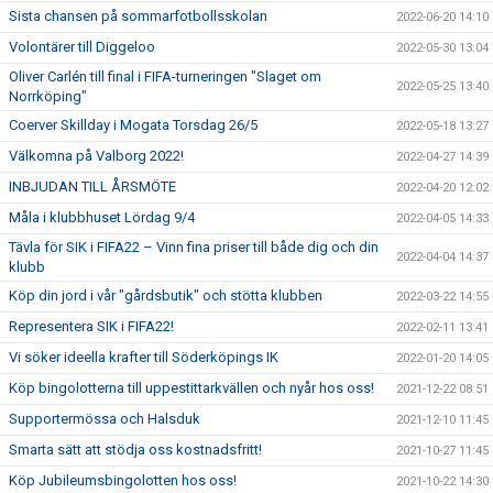
Sista chansen på sommarfotbollsskolan
2022-06-20 14:10
Volontärer till Diggeloo
2022-05-30 13:04
Oliver Carlén till final i FIFA-turneringen "Slaget om
2022-05-25 13:40
Norrköping"
Coerver Skillday i Mogata Torsdag 26/5
2022-05-18 13:27
Välkomna på Valborg 2022!
2022-04-27 14:39
INBJUDAN TILL ÅRSMÖTE
2022-04-20 12:02
Måla i klubbhuset Lördag 9/4
2022-04-05 14:33
Tävla för SIK i FIFA22 – Vinn fina priser till både dig och din
2022-04-04 14:37
klubb
Köp din jord i vår "gårdsbutik" och stötta klubben
2022-03-22 14:55
Representera SIK i FIFA22!
2022-02-11 13:41
Vi söker ideella krafter till Söderköpings IK
2022-01-20 14:05
Köp bingolotterna till uppestittarkvällen och nyår hos oss!
2021-12-22 08:51
Supportermössa och Halsduk
2021-12-10 11:45
Smarta sätt att stödja oss kostnadsfritt!
2021-10-27 11:45
Köp Jubileumsbingolotten hos oss!
2021-10-22 14:30