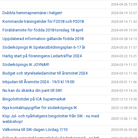
2024-04-26 12:59
Dubbla hemmapremiärer i helgen!
2024-04-19 10:57
Kommande träningstider för F2018 och P2018
2024-04-14 11:42
Föräldramöte för födda 2018 torsdag 18 april
2024-04-09 19:34
Uppdaterad information gällande födda 2018
2024-03-28 14:13
Söderköpings IK Spelarutbildningsplan 6-17 år
2024-03-26 11:57
Härlig start på föreningens Ledarträffar 2024
2024-03-22 15:21
Söderköpings IK JOYNAR!
2024-03-19 11:57
Budget och styrelseledamöter till årsmötet 2024
2024-03-15 11:40
Inbjudan till Årsmöte 2024 - 19/3 kl 19:00
2024-03-01 11:06
Nu kan du skänka din pant till SIK!
2024-02-19 14:25
Bingolottotider på ICA Supermarket
2023-12-12 13:30
Nya kontaktuppgifter för söderköpings IK
2023-12-08 09:56
Köp Jul- och nyårhelgens bingolotter från SIK - nu med
2023-12-06 11:36
webbshop!
Välkomna till SIK-dagen Lördag 7/10
2023-09-26 09:58