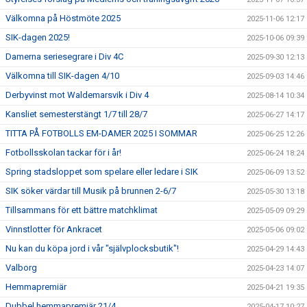
Välkomna på Höstmöte 2025
2025-11-06 12:17
SIK-dagen 2025!
2025-10-06 09:39
Damerna seriesegrare i Div 4C
2025-09-30 12:13
Välkomna till SIK-dagen 4/10
2025-09-03 14:46
Derbyvinst mot Waldemarsvik i Div 4
2025-08-14 10:34
Kansliet semesterstängt 1/7 till 28/7
2025-06-27 14:17
TITTA PÅ FOTBOLLS EM-DAMER 2025 I SOMMAR
2025-06-25 12:26
Fotbollsskolan tackar för i år!
2025-06-24 18:24
Spring stadsloppet som spelare eller ledare i SIK
2025-06-09 13:52
SIK söker värdar till Musik på brunnen 2-6/7
2025-05-30 13:18
Tillsammans för ett bättre matchklimat
2025-05-09 09:29
Vinnstlotter för Ankracet
2025-05-06 09:02
Nu kan du köpa jord i vår "självplocksbutik"!
2025-04-29 14:43
Valborg
2025-04-23 14:07
Hemmapremiär
2025-04-21 19:35
Dubbel hemmapremiär 21/4
2025-04-17 10:27