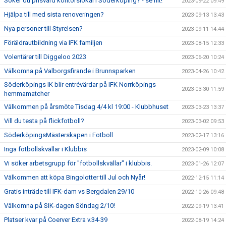
Söker du prisvärd kontorslokal i Söderköping? - se hit!
2023-09-22 09:49
Hjälpa till med sista renoveringen?
2023-09-13 13:43
Nya personer till Styrelsen?
2023-09-11 14:44
Föräldrautbildning via IFK familjen
2023-08-15 12:33
Volentärer till Diggeloo 2023
2023-06-20 10:24
Välkomna på Valborgsfirande i Brunnsparken
2023-04-26 10:42
Söderköpings IK blir entrévärdar på IFK Norrköpings
2023-03-30 11:59
hemmamatcher
Välkommen på årsmöte Tisdag 4/4 kl 19:00 - Klubbhuset
2023-03-23 13:37
Vill du testa på flickfotboll?
2023-03-02 09:53
SöderköpingsMästerskapen i Fotboll
2023-02-17 13:16
Inga fotbollskvällar i Klubbis
2023-02-09 10:08
Vi söker arbetsgrupp för "fotbollskvällar" i klubbis.
2023-01-26 12:07
Välkommen att köpa Bingolotter till Jul och Nyår!
2022-12-15 11:14
Gratis inträde till IFK-dam vs Bergdalen 29/10
2022-10-26 09:48
Välkomna på SIK-dagen Söndag 2/10!
2022-09-19 13:41
Platser kvar på Coerver Extra v.34-39
2022-08-19 14:24