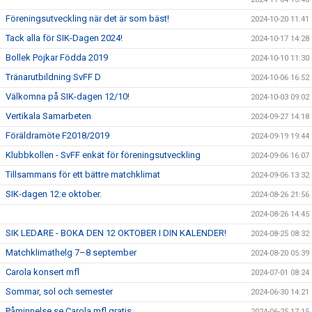
Föreningsutveckling när det är som bäst!
2024-10-20 11:41
Tack alla för SIK-Dagen 2024!
2024-10-17 14:28
Bollek Pojkar Födda 2019
2024-10-10 11:30
Tränarutbildning SvFF D
2024-10-06 16:52
Välkomna på SIK-dagen 12/10!
2024-10-03 09:02
Vertikala Samarbeten
2024-09-27 14:18
Föräldramöte F2018/2019
2024-09-19 19:44
Klubbkollen - SvFF enkät för föreningsutveckling
2024-09-06 16:07
Tillsammans för ett bättre matchklimat
2024-09-06 13:32
SIK-dagen 12:e oktober.
2024-08-26 21:56
2024-08-26 14:45
SIK LEDARE - BOKA DEN 12 OKTOBER I DIN KALENDER!
2024-08-25 08:32
Matchklimathelg 7–8 september
2024-08-20 05:39
Carola konsert mfl
2024-07-01 08:24
Sommar, sol och semester
2024-06-30 14:21
Påminnelse se Carola mfl gratis.
2024-06-25 17:15