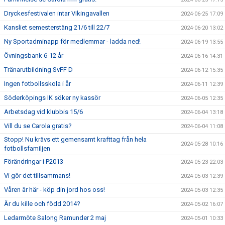
Dryckesfestivalen intar Vikingavallen
2024-06-25 17:09
Kansliet semesterstäng 21/6 till 22/7
2024-06-20 13:02
Ny Sportadminapp för medlemmar - ladda ned!
2024-06-19 13:55
Övningsbank 6-12 år
2024-06-16 14:31
Tränarutbildning SvFF D
2024-06-12 15:35
Ingen fotbollsskola i år
2024-06-11 12:39
Söderköpings IK söker ny kassör
2024-06-05 12:35
Arbetsdag vid klubbis 15/6
2024-06-04 13:18
Vill du se Carola gratis?
2024-06-04 11:08
Stopp! Nu krävs ett gemensamt krafttag från hela
2024-05-28 10:16
fotbollsfamiljen
Förändringar i P2013
2024-05-23 22:03
Vi gör det tillsammans!
2024-05-03 12:39
Våren är här - köp din jord hos oss!
2024-05-03 12:35
Är du kille och född 2014?
2024-05-02 16:07
Ledarmöte Salong Ramunder 2 maj
2024-05-01 10:33