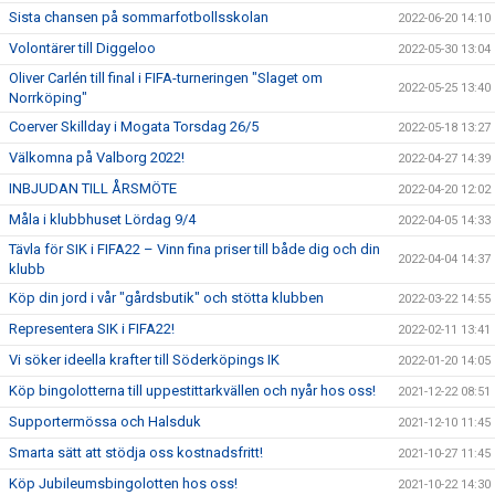
Sista chansen på sommarfotbollsskolan
2022-06-20 14:10
Volontärer till Diggeloo
2022-05-30 13:04
Oliver Carlén till final i FIFA-turneringen "Slaget om
2022-05-25 13:40
Norrköping"
Coerver Skillday i Mogata Torsdag 26/5
2022-05-18 13:27
Välkomna på Valborg 2022!
2022-04-27 14:39
INBJUDAN TILL ÅRSMÖTE
2022-04-20 12:02
Måla i klubbhuset Lördag 9/4
2022-04-05 14:33
Tävla för SIK i FIFA22 – Vinn fina priser till både dig och din
2022-04-04 14:37
klubb
Köp din jord i vår "gårdsbutik" och stötta klubben
2022-03-22 14:55
Representera SIK i FIFA22!
2022-02-11 13:41
Vi söker ideella krafter till Söderköpings IK
2022-01-20 14:05
Köp bingolotterna till uppestittarkvällen och nyår hos oss!
2021-12-22 08:51
Supportermössa och Halsduk
2021-12-10 11:45
Smarta sätt att stödja oss kostnadsfritt!
2021-10-27 11:45
Köp Jubileumsbingolotten hos oss!
2021-10-22 14:30