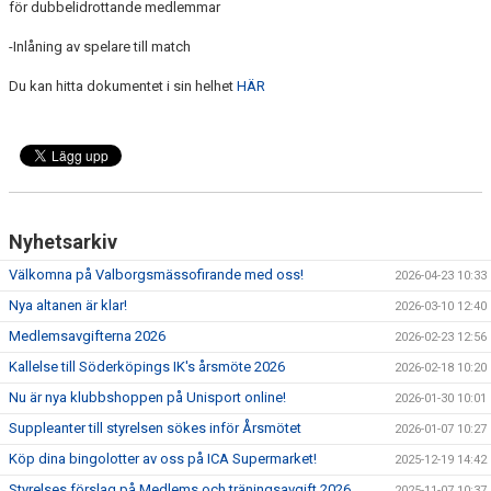
för dubbelidrottande medlemmar
-Inlåning av spelare till match
Du kan hitta dokumentet i sin helhet
HÄR
Nyhetsarkiv
Välkomna på Valborgsmässofirande med oss!
2026-04-23 10:33
Nya altanen är klar!
2026-03-10 12:40
Medlemsavgifterna 2026
2026-02-23 12:56
Kallelse till Söderköpings IK's årsmöte 2026
2026-02-18 10:20
Nu är nya klubbshoppen på Unisport online!
2026-01-30 10:01
Suppleanter till styrelsen sökes inför Årsmötet
2026-01-07 10:27
Köp dina bingolotter av oss på ICA Supermarket!
2025-12-19 14:42
Styrelses förslag på Medlems och träningsavgift 2026
2025-11-07 10:37