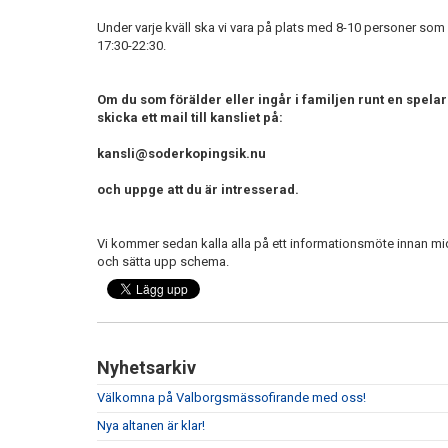
Under varje kväll ska vi vara på plats med 8-10 personer som
17:30-22:30.
Om du som förälder eller ingår i familjen runt en spelare
skicka ett mail till kansliet på:
kansli@soderkopingsik.nu
och uppge att du är intresserad.
Vi kommer sedan kalla alla på ett informationsmöte innan mi
och sätta upp schema.
Nyhetsarkiv
Välkomna på Valborgsmässofirande med oss!
Nya altanen är klar!