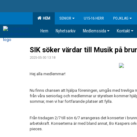
HEM
SENIOR
U15-16 HERR
POJKLAG
Hem
Nyhetsarkiv
Medlemssida
Kontakt
SIK söker värdar till Musik på bru
2025-05-30 13:18
Hej alla medlemmar!
Nu finns chansen att hjälpa föreningen, umgås med trevliga 
från våra seniorlag och medlemmar ur styrelsen kommer hjälpa
sommar, men vi har fortfarande platser att fylla.
Från tisdagen 2/7 till sön 6/7 arrangeras det konserter i brunn
arbetskraft. Konserterna är med bland annat, Bo Kaspers or
pieces.