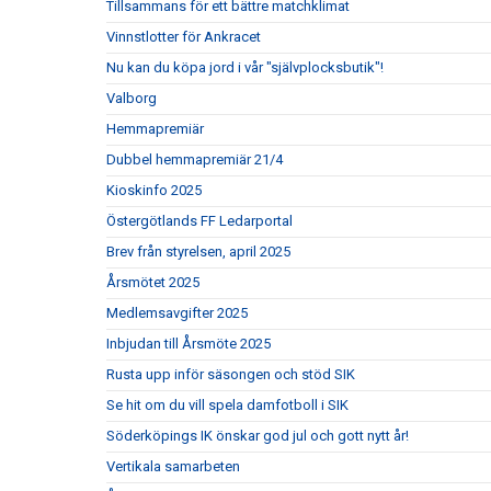
Tillsammans för ett bättre matchklimat
Vinnstlotter för Ankracet
Nu kan du köpa jord i vår "självplocksbutik"!
Valborg
Hemmapremiär
Dubbel hemmapremiär 21/4
Kioskinfo 2025
Östergötlands FF Ledarportal
Brev från styrelsen, april 2025
Årsmötet 2025
Medlemsavgifter 2025
Inbjudan till Årsmöte 2025
Rusta upp inför säsongen och stöd SIK
Se hit om du vill spela damfotboll i SIK
Söderköpings IK önskar god jul och gott nytt år!
Vertikala samarbeten