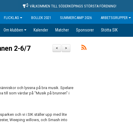
VÄLKOMMEN TILL SÖDERKÖPINGS STÖRSTA FÖRENING!
FLICKLAG
BOLLEK 2021
SUMMERCAMP 2026
ARBETSGRUPPER
Om klubben
Kalender
Matcher
Sponsorer
Stötta SIK
nnen 2-6/7
<
>
människor och lyssna på bra musik. Spelare
 till som värdar på "Musik på brunnen" i
sparken och vi i SIK ställer upp med lite
kester, Weeping willows, och Smash into