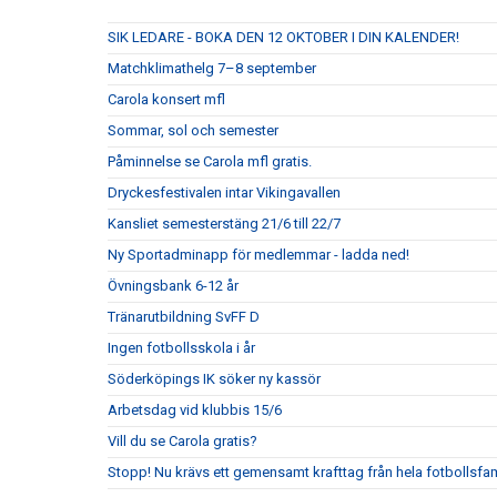
SIK LEDARE - BOKA DEN 12 OKTOBER I DIN KALENDER!
Matchklimathelg 7–8 september
Carola konsert mfl
Sommar, sol och semester
Påminnelse se Carola mfl gratis.
Dryckesfestivalen intar Vikingavallen
Kansliet semesterstäng 21/6 till 22/7
Ny Sportadminapp för medlemmar - ladda ned!
Övningsbank 6-12 år
Tränarutbildning SvFF D
Ingen fotbollsskola i år
Söderköpings IK söker ny kassör
Arbetsdag vid klubbis 15/6
Vill du se Carola gratis?
Stopp! Nu krävs ett gemensamt krafttag från hela fotbollsfam