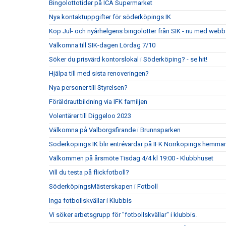
Bingolottotider på ICA Supermarket
Nya kontaktuppgifter för söderköpings IK
Köp Jul- och nyårhelgens bingolotter från SIK - nu med web
Välkomna till SIK-dagen Lördag 7/10
Söker du prisvärd kontorslokal i Söderköping? - se hit!
Hjälpa till med sista renoveringen?
Nya personer till Styrelsen?
Föräldrautbildning via IFK familjen
Volentärer till Diggeloo 2023
Välkomna på Valborgsfirande i Brunnsparken
Söderköpings IK blir entrévärdar på IFK Norrköpings hemma
Välkommen på årsmöte Tisdag 4/4 kl 19:00 - Klubbhuset
Vill du testa på flickfotboll?
SöderköpingsMästerskapen i Fotboll
Inga fotbollskvällar i Klubbis
Vi söker arbetsgrupp för "fotbollskvällar" i klubbis.