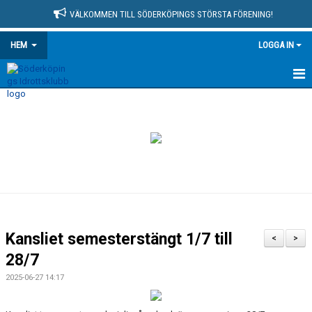
VÄLKOMMEN TILL SÖDERKÖPINGS STÖRSTA FÖRENING!
HEM
LOGGA IN
HEM
NYHETSARKIV
MEDLEMSSIDA
KONTAKT
OM KLUBBEN
Kansliet semesterstängt 1/7 till
<
>
KALENDER
28/7
2025-06-27 14:17
MATCHER