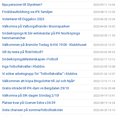
Nya personer till Styrelsen?
2023-09-11 14:44
Föräldrautbildning via IFK familjen
2023-08-15 12:33
Volentärer till Diggeloo 2023
2023-06-20 10:24
Välkomna på Valborgsfirande i Brunnsparken
2023-04-26 10:42
Söderköpings IK blir entrévärdar på IFK Norrköpings
2023-03-30 11:59
hemmamatcher
Välkommen på årsmöte Tisdag 4/4 kl 19:00 - Klubbhuset
2023-03-23 13:37
Vill du testa på flickfotboll?
2023-03-02 09:53
SöderköpingsMästerskapen i Fotboll
2023-02-17 13:16
Inga fotbollskvällar i Klubbis
2023-02-09 10:08
Vi söker arbetsgrupp för "fotbollskvällar" i klubbis.
2023-01-26 12:07
Välkommen att köpa Bingolotter till Jul och Nyår!
2022-12-15 11:14
Gratis inträde till IFK-dam vs Bergdalen 29/10
2022-10-26 09:48
Välkomna på SIK-dagen Söndag 2/10!
2022-09-19 13:41
Platser kvar på Coerver Extra v.34-39
2022-08-19 14:24
Sista chansen på sommarfotbollsskolan
2022-06-20 14:10