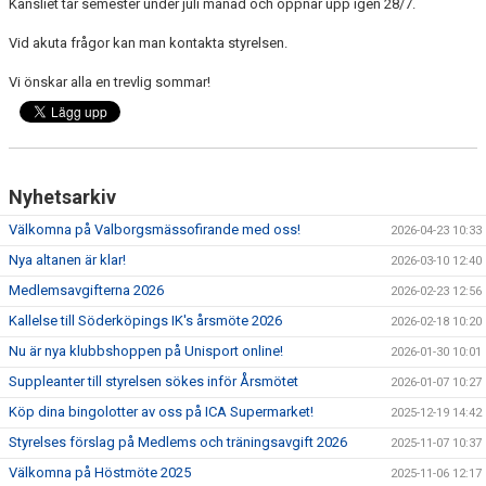
Kansliet tar semester under juli månad och öppnar upp igen 28/7.
SPONSORER
Vid akuta frågor kan man kontakta styrelsen.
STÖTTA SIK
Vi önskar alla en trevlig sommar!
Nyhetsarkiv
Välkomna på Valborgsmässofirande med oss!
2026-04-23 10:33
Nya altanen är klar!
2026-03-10 12:40
Medlemsavgifterna 2026
2026-02-23 12:56
Kallelse till Söderköpings IK's årsmöte 2026
2026-02-18 10:20
Nu är nya klubbshoppen på Unisport online!
2026-01-30 10:01
Suppleanter till styrelsen sökes inför Årsmötet
2026-01-07 10:27
Köp dina bingolotter av oss på ICA Supermarket!
2025-12-19 14:42
Styrelses förslag på Medlems och träningsavgift 2026
2025-11-07 10:37
Välkomna på Höstmöte 2025
2025-11-06 12:17