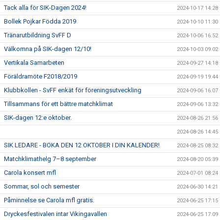
Tack alla för SIK-Dagen 2024!
2024-10-17 14:28
Bollek Pojkar Födda 2019
2024-10-10 11:30
Tränarutbildning SvFF D
2024-10-06 16:52
Välkomna på SIK-dagen 12/10!
2024-10-03 09:02
Vertikala Samarbeten
2024-09-27 14:18
Föräldramöte F2018/2019
2024-09-19 19:44
Klubbkollen - SvFF enkät för föreningsutveckling
2024-09-06 16:07
Tillsammans för ett bättre matchklimat
2024-09-06 13:32
SIK-dagen 12:e oktober.
2024-08-26 21:56
2024-08-26 14:45
SIK LEDARE - BOKA DEN 12 OKTOBER I DIN KALENDER!
2024-08-25 08:32
Matchklimathelg 7–8 september
2024-08-20 05:39
Carola konsert mfl
2024-07-01 08:24
Sommar, sol och semester
2024-06-30 14:21
Påminnelse se Carola mfl gratis.
2024-06-25 17:15
Dryckesfestivalen intar Vikingavallen
2024-06-25 17:09