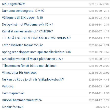
SIK-dagen 2025!
2025-10-06 09:39
Damerna seriesegrare i Div 4C
2025-09-30 12:13
Välkomna till SIK-dagen 4/10
2025-09-03 14:46
Derbyvinst mot Waldemarsvik i Div 4
2025-08-14 10:34
Kansliet semesterstängt 1/7 till 28/7
2025-06-27 14:17
TITTA PÅ FOTBOLLS EM-DAMER 2025 I SOMMAR
2025-06-25 12:26
Fotbollsskolan tackar för i år!
2025-06-24 18:24
Spring stadsloppet som spelare eller ledare i SIK
2025-06-09 13:52
SIK söker värdar till Musik på brunnen 2-6/7
2025-05-30 13:18
Tillsammans för ett bättre matchklimat
2025-05-09 09:29
Vinnstlotter för Ankracet
2025-05-06 09:02
Nu kan du köpa jord i vår "självplocksbutik"!
2025-04-29 14:43
Valborg
2025-04-23 14:07
Hemmapremiär
2025-04-21 19:35
Dubbel hemmapremiär 21/4
2025-04-17 10:27
Kioskinfo 2025
2025-04-17