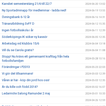
Kansliet semesterstäng 21/6 till 22/7
2024-06-20 13:02
Ny Sportadminapp för medlemmar - ladda ned!
2024-06-19 13:55
Övningsbank 6-12 år
2024-06-16 14:31
Tränarutbildning SvFF D
2024-06-12 15:35
Ingen fotbollsskola i år
2024-06-11 12:39
Söderköpings IK söker ny kassör
2024-06-05 12:35
Arbetsdag vid klubbis 15/6
2024-06-04 13:18
Vill du se Carola gratis?
2024-06-04 11:08
Stopp! Nu krävs ett gemensamt krafttag från hela
2024-05-28 10:16
fotbollsfamiljen
Förändringar i P2013
2024-05-23 22:03
Vi gör det tillsammans!
2024-05-03 12:39
Våren är här - köp din jord hos oss!
2024-05-03 12:35
Är du kille och född 2014?
2024-05-02 16:07
Ledarmöte Salong Ramunder 2 maj
2024-05-01 10:33
2024-04-26 12:59