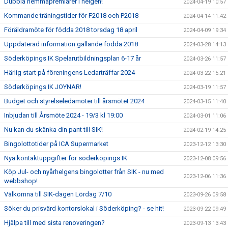
Dubbla hemmapremiärer i helgen!
2024-04-19 10:57
Kommande träningstider för F2018 och P2018
2024-04-14 11:42
Föräldramöte för födda 2018 torsdag 18 april
2024-04-09 19:34
Uppdaterad information gällande födda 2018
2024-03-28 14:13
Söderköpings IK Spelarutbildningsplan 6-17 år
2024-03-26 11:57
Härlig start på föreningens Ledarträffar 2024
2024-03-22 15:21
Söderköpings IK JOYNAR!
2024-03-19 11:57
Budget och styrelseledamöter till årsmötet 2024
2024-03-15 11:40
Inbjudan till Årsmöte 2024 - 19/3 kl 19:00
2024-03-01 11:06
Nu kan du skänka din pant till SIK!
2024-02-19 14:25
Bingolottotider på ICA Supermarket
2023-12-12 13:30
Nya kontaktuppgifter för söderköpings IK
2023-12-08 09:56
Köp Jul- och nyårhelgens bingolotter från SIK - nu med
2023-12-06 11:36
webbshop!
Välkomna till SIK-dagen Lördag 7/10
2023-09-26 09:58
Söker du prisvärd kontorslokal i Söderköping? - se hit!
2023-09-22 09:49
Hjälpa till med sista renoveringen?
2023-09-13 13:43