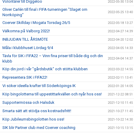
Volontärer till Diggeloo
2022-05-30 13:04
Oliver Carlén till final i FIFA-turneringen "Slaget om
2022-05-25 13:40
Norrköping"
Coerver Skillday i Mogata Torsdag 26/5
2022-05-18 13:27
Välkomna på Valborg 2022!
2022-04-27 14:39
INBJUDAN TILL ÅRSMÖTE
2022-04-20 12:02
Måla i klubbhuset Lördag 9/4
2022-04-05 14:33
Tävla för SIK i FIFA22 – Vinn fina priser till både dig och din
2022-04-04 14:37
klubb
Köp din jord i vår "gårdsbutik" och stötta klubben
2022-03-22 14:55
Representera SIK i FIFA22!
2022-02-11 13:41
Vi söker ideella krafter till Söderköpings IK
2022-01-20 14:05
Köp bingolotterna till uppestittarkvällen och nyår hos oss!
2021-12-22 08:51
Supportermössa och Halsduk
2021-12-10 11:45
Smarta sätt att stödja oss kostnadsfritt!
2021-10-27 11:45
Köp Jubileumsbingolotten hos oss!
2021-10-22 14:30
SIK blir Partner club med Coerver coaching
2021-10-15 13:15