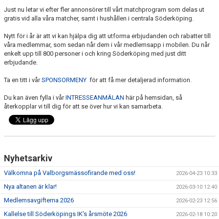
Just nu letar vi efter fler annonsörer till vårt matchprogram som delas ut
gratis vid alla våra matcher, samt i hushållen i centrala Söderköping.
Nytt för i år är att vi kan hjälpa dig att utforma erbjudanden och rabatter till
våra medlemmar, som sedan når dem i vår medlemsapp i mobilen. Du når
enkelt upp till 800 personer i och kring Söderköping med just ditt
erbjudande.
Ta en titt i vår
SPONSORMENY
för att få mer detaljerad information.
Du kan även fylla i vår
INTRESSEANMÄLAN
här på hemsidan, så
återkopplar vi till dig för att se över hur vi kan samarbeta.
Nyhetsarkiv
Välkomna på Valborgsmässofirande med oss!
2026-04-23 10:33
Nya altanen är klar!
2026-03-10 12:40
Medlemsavgifterna 2026
2026-02-23 12:56
Kallelse till Söderköpings IK's årsmöte 2026
2026-02-18 10:20