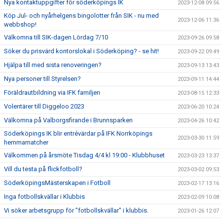
Nya kontaktuppgifter för söderköpings IK
2023-12-08 09:56
Köp Jul- och nyårhelgens bingolotter från SIK - nu med
2023-12-06 11:36
webbshop!
Välkomna till SIK-dagen Lördag 7/10
2023-09-26 09:58
Söker du prisvärd kontorslokal i Söderköping? - se hit!
2023-09-22 09:49
Hjälpa till med sista renoveringen?
2023-09-13 13:43
Nya personer till Styrelsen?
2023-09-11 14:44
Föräldrautbildning via IFK familjen
2023-08-15 12:33
Volentärer till Diggeloo 2023
2023-06-20 10:24
Välkomna på Valborgsfirande i Brunnsparken
2023-04-26 10:42
Söderköpings IK blir entrévärdar på IFK Norrköpings
2023-03-30 11:59
hemmamatcher
Välkommen på årsmöte Tisdag 4/4 kl 19:00 - Klubbhuset
2023-03-23 13:37
Vill du testa på flickfotboll?
2023-03-02 09:53
SöderköpingsMästerskapen i Fotboll
2023-02-17 13:16
Inga fotbollskvällar i Klubbis
2023-02-09 10:08
Vi söker arbetsgrupp för "fotbollskvällar" i klubbis.
2023-01-26 12:07