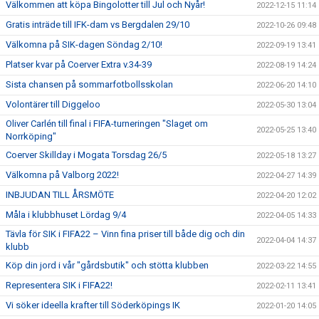
Välkommen att köpa Bingolotter till Jul och Nyår!
2022-12-15 11:14
Gratis inträde till IFK-dam vs Bergdalen 29/10
2022-10-26 09:48
Välkomna på SIK-dagen Söndag 2/10!
2022-09-19 13:41
Platser kvar på Coerver Extra v.34-39
2022-08-19 14:24
Sista chansen på sommarfotbollsskolan
2022-06-20 14:10
Volontärer till Diggeloo
2022-05-30 13:04
Oliver Carlén till final i FIFA-turneringen "Slaget om
2022-05-25 13:40
Norrköping"
Coerver Skillday i Mogata Torsdag 26/5
2022-05-18 13:27
Välkomna på Valborg 2022!
2022-04-27 14:39
INBJUDAN TILL ÅRSMÖTE
2022-04-20 12:02
Måla i klubbhuset Lördag 9/4
2022-04-05 14:33
Tävla för SIK i FIFA22 – Vinn fina priser till både dig och din
2022-04-04 14:37
klubb
Köp din jord i vår "gårdsbutik" och stötta klubben
2022-03-22 14:55
Representera SIK i FIFA22!
2022-02-11 13:41
Vi söker ideella krafter till Söderköpings IK
2022-01-20 14:05