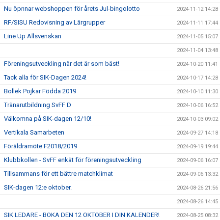
Nu öpnnar webshoppen för årets Jul-bingolotto
2024-11-12 14:28
RF/SISU Redovisning av Lärgrupper
2024-11-11 17:44
Line Up Allsvenskan
2024-11-05 15:07
2024-11-04 13:48
Föreningsutveckling när det är som bäst!
2024-10-20 11:41
Tack alla för SIK-Dagen 2024!
2024-10-17 14:28
Bollek Pojkar Födda 2019
2024-10-10 11:30
Tränarutbildning SvFF D
2024-10-06 16:52
Välkomna på SIK-dagen 12/10!
2024-10-03 09:02
Vertikala Samarbeten
2024-09-27 14:18
Föräldramöte F2018/2019
2024-09-19 19:44
Klubbkollen - SvFF enkät för föreningsutveckling
2024-09-06 16:07
Tillsammans för ett bättre matchklimat
2024-09-06 13:32
SIK-dagen 12:e oktober.
2024-08-26 21:56
2024-08-26 14:45
SIK LEDARE - BOKA DEN 12 OKTOBER I DIN KALENDER!
2024-08-25 08:32