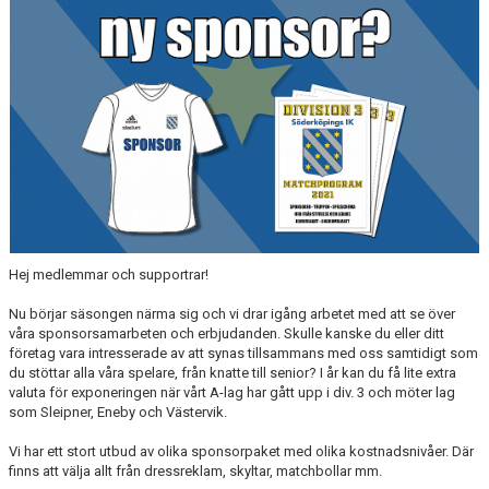
SPONSORER
STÖTTA SIK
Hej medlemmar och supportrar!
Nu börjar säsongen närma sig och vi drar igång arbetet med att se över
våra sponsorsamarbeten och erbjudanden. Skulle kanske du eller ditt
företag vara intresserade av att synas tillsammans med oss samtidigt som
du stöttar alla våra spelare, från knatte till senior? I år kan du få lite extra
valuta för exponeringen när vårt A-lag har gått upp i div. 3 och möter lag
som Sleipner, Eneby och Västervik.
Vi har ett stort utbud av olika sponsorpaket med olika kostnadsnivåer. Där
finns att välja allt från dressreklam, skyltar, matchbollar mm.