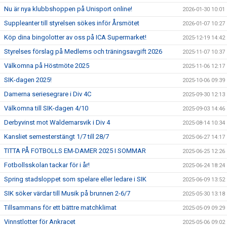
Nu är nya klubbshoppen på Unisport online!
2026-01-30 10:01
Suppleanter till styrelsen sökes inför Årsmötet
2026-01-07 10:27
Köp dina bingolotter av oss på ICA Supermarket!
2025-12-19 14:42
Styrelses förslag på Medlems och träningsavgift 2026
2025-11-07 10:37
Välkomna på Höstmöte 2025
2025-11-06 12:17
SIK-dagen 2025!
2025-10-06 09:39
Damerna seriesegrare i Div 4C
2025-09-30 12:13
Välkomna till SIK-dagen 4/10
2025-09-03 14:46
Derbyvinst mot Waldemarsvik i Div 4
2025-08-14 10:34
Kansliet semesterstängt 1/7 till 28/7
2025-06-27 14:17
TITTA PÅ FOTBOLLS EM-DAMER 2025 I SOMMAR
2025-06-25 12:26
Fotbollsskolan tackar för i år!
2025-06-24 18:24
Spring stadsloppet som spelare eller ledare i SIK
2025-06-09 13:52
SIK söker värdar till Musik på brunnen 2-6/7
2025-05-30 13:18
Tillsammans för ett bättre matchklimat
2025-05-09 09:29
Vinnstlotter för Ankracet
2025-05-06 09:02