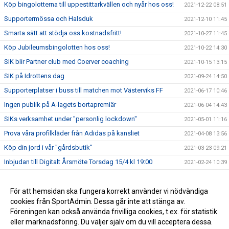
Köp bingolotterna till uppestittarkvällen och nyår hos oss!
2021-12-22 08:51
Supportermössa och Halsduk
2021-12-10 11:45
Smarta sätt att stödja oss kostnadsfritt!
2021-10-27 11:45
Köp Jubileumsbingolotten hos oss!
2021-10-22 14:30
SIK blir Partner club med Coerver coaching
2021-10-15 13:15
SIK på Idrottens dag
2021-09-24 14:50
Supporterplatser i buss till matchen mot Västerviks FF
2021-06-17 10:46
Ingen publik på A-lagets bortapremiär
2021-06-04 14:43
SIKs verksamhet under "personlig lockdown"
2021-05-01 11:16
Prova våra profilkläder från Adidas på kansliet
2021-04-08 13:56
Köp din jord i vår "gårdsbutik"
2021-03-23 09:21
Inbjudan till Digitalt Årsmöte Torsdag 15/4 kl 19:00
2021-02-24 10:39
Nya sponsorer?
2021-02-11 12:34
Ny Inmarschlåt: Glömmer aldrig denna stad!
För att hemsidan ska fungera korrekt använder vi nödvändiga
2021-01-29 10:34
cookies från SportAdmin. Dessa går inte att stänga av.
Välkommen till vår nya hemsida!
2020-11-18 11:55
Föreningen kan också använda frivilliga cookies, t.ex. för statistik
eller marknadsföring. Du väljer själv om du vill acceptera dessa.