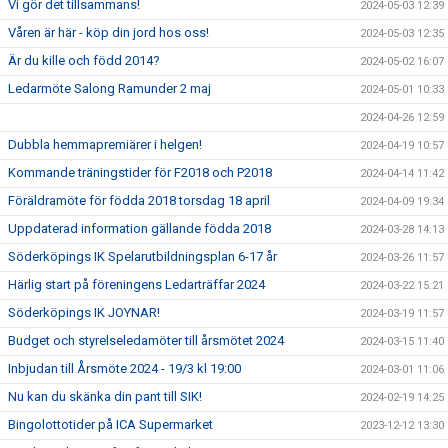
Vi gör det tillsammans!
2024-05-03 12:39
Våren är här - köp din jord hos oss!
2024-05-03 12:35
Är du kille och född 2014?
2024-05-02 16:07
Ledarmöte Salong Ramunder 2 maj
2024-05-01 10:33
2024-04-26 12:59
Dubbla hemmapremiärer i helgen!
2024-04-19 10:57
Kommande träningstider för F2018 och P2018
2024-04-14 11:42
Föräldramöte för födda 2018 torsdag 18 april
2024-04-09 19:34
Uppdaterad information gällande födda 2018
2024-03-28 14:13
Söderköpings IK Spelarutbildningsplan 6-17 år
2024-03-26 11:57
Härlig start på föreningens Ledarträffar 2024
2024-03-22 15:21
Söderköpings IK JOYNAR!
2024-03-19 11:57
Budget och styrelseledamöter till årsmötet 2024
2024-03-15 11:40
Inbjudan till Årsmöte 2024 - 19/3 kl 19:00
2024-03-01 11:06
Nu kan du skänka din pant till SIK!
2024-02-19 14:25
Bingolottotider på ICA Supermarket
2023-12-12 13:30