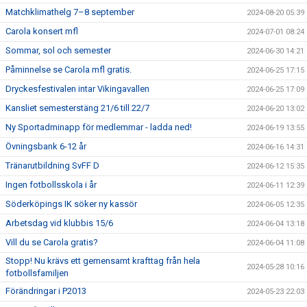
Matchklimathelg 7–8 september
2024-08-20 05:39
Carola konsert mfl
2024-07-01 08:24
Sommar, sol och semester
2024-06-30 14:21
Påminnelse se Carola mfl gratis.
2024-06-25 17:15
Dryckesfestivalen intar Vikingavallen
2024-06-25 17:09
Kansliet semesterstäng 21/6 till 22/7
2024-06-20 13:02
Ny Sportadminapp för medlemmar - ladda ned!
2024-06-19 13:55
Övningsbank 6-12 år
2024-06-16 14:31
Tränarutbildning SvFF D
2024-06-12 15:35
Ingen fotbollsskola i år
2024-06-11 12:39
Söderköpings IK söker ny kassör
2024-06-05 12:35
Arbetsdag vid klubbis 15/6
2024-06-04 13:18
Vill du se Carola gratis?
2024-06-04 11:08
Stopp! Nu krävs ett gemensamt krafttag från hela
2024-05-28 10:16
fotbollsfamiljen
Förändringar i P2013
2024-05-23 22:03