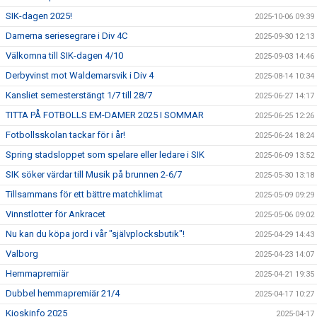
SIK-dagen 2025!
2025-10-06 09:39
Damerna seriesegrare i Div 4C
2025-09-30 12:13
Välkomna till SIK-dagen 4/10
2025-09-03 14:46
Derbyvinst mot Waldemarsvik i Div 4
2025-08-14 10:34
Kansliet semesterstängt 1/7 till 28/7
2025-06-27 14:17
TITTA PÅ FOTBOLLS EM-DAMER 2025 I SOMMAR
2025-06-25 12:26
Fotbollsskolan tackar för i år!
2025-06-24 18:24
Spring stadsloppet som spelare eller ledare i SIK
2025-06-09 13:52
SIK söker värdar till Musik på brunnen 2-6/7
2025-05-30 13:18
Tillsammans för ett bättre matchklimat
2025-05-09 09:29
Vinnstlotter för Ankracet
2025-05-06 09:02
Nu kan du köpa jord i vår "självplocksbutik"!
2025-04-29 14:43
Valborg
2025-04-23 14:07
Hemmapremiär
2025-04-21 19:35
Dubbel hemmapremiär 21/4
2025-04-17 10:27
Kioskinfo 2025
2025-04-17