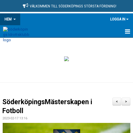
VÄLKOMMEN TILL SÖDERKÖPINGS STÖRSTA FÖRENING!
HEM
LOGGA IN
HEM
NYHETSARKIV
MEDLEMSSIDA
KONTAKT
OM KLUBBEN
SöderköpingsMästerskapen i
<
>
KALENDER
Fotboll
2023-02-17 13:16
MATCHER