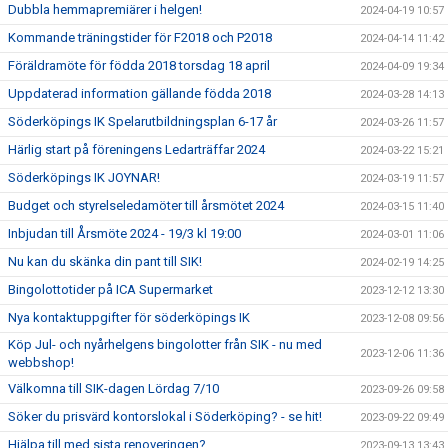
Dubbla hemmapremiärer i helgen!
2024-04-19 10:57
Kommande träningstider för F2018 och P2018
2024-04-14 11:42
Föräldramöte för födda 2018 torsdag 18 april
2024-04-09 19:34
Uppdaterad information gällande födda 2018
2024-03-28 14:13
Söderköpings IK Spelarutbildningsplan 6-17 år
2024-03-26 11:57
Härlig start på föreningens Ledarträffar 2024
2024-03-22 15:21
Söderköpings IK JOYNAR!
2024-03-19 11:57
Budget och styrelseledamöter till årsmötet 2024
2024-03-15 11:40
Inbjudan till Årsmöte 2024 - 19/3 kl 19:00
2024-03-01 11:06
Nu kan du skänka din pant till SIK!
2024-02-19 14:25
Bingolottotider på ICA Supermarket
2023-12-12 13:30
Nya kontaktuppgifter för söderköpings IK
2023-12-08 09:56
Köp Jul- och nyårhelgens bingolotter från SIK - nu med
2023-12-06 11:36
webbshop!
Välkomna till SIK-dagen Lördag 7/10
2023-09-26 09:58
Söker du prisvärd kontorslokal i Söderköping? - se hit!
2023-09-22 09:49
Hjälpa till med sista renoveringen?
2023-09-13 13:43