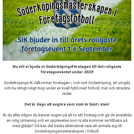
SPONSORER
STÖTTA SIK
Nu vill vi bjuda in Söderköpingsföretagen till det roligaste
företagseventet under 2023!
Söderköpings IK välkomnar företagen i, och runt Söderköping, att umgås
och ha riktigt roligt ihop under en kväll fylld med fotboll, mat och sträckta
vader.
Det är dags att avgöra vem som är bäst i stan!
Är du eller någon du känner sugen på att ta sitt företag och ge de anställda
en rolig utmaning och en upplevelse som ni alla kommer se tillbaka på
med glädje? Då kan det bästa alternativet vara att anmäla sig till
Söderköpingsmästerskapen i fotboll.