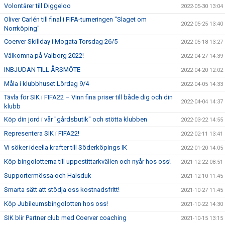
Volontärer till Diggeloo
2022-05-30 13:04
Oliver Carlén till final i FIFA-turneringen "Slaget om
2022-05-25 13:40
Norrköping"
Coerver Skillday i Mogata Torsdag 26/5
2022-05-18 13:27
Välkomna på Valborg 2022!
2022-04-27 14:39
INBJUDAN TILL ÅRSMÖTE
2022-04-20 12:02
Måla i klubbhuset Lördag 9/4
2022-04-05 14:33
Tävla för SIK i FIFA22 – Vinn fina priser till både dig och din
2022-04-04 14:37
klubb
Köp din jord i vår "gårdsbutik" och stötta klubben
2022-03-22 14:55
Representera SIK i FIFA22!
2022-02-11 13:41
Vi söker ideella krafter till Söderköpings IK
2022-01-20 14:05
Köp bingolotterna till uppestittarkvällen och nyår hos oss!
2021-12-22 08:51
Supportermössa och Halsduk
2021-12-10 11:45
Smarta sätt att stödja oss kostnadsfritt!
2021-10-27 11:45
Köp Jubileumsbingolotten hos oss!
2021-10-22 14:30
SIK blir Partner club med Coerver coaching
2021-10-15 13:15