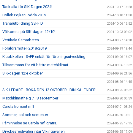
Tack alla för SIK-Dagen 2024!
2024-10-17 14:28
Bollek Pojkar Födda 2019
2024-10-10 11:30
Tränarutbildning SvFF D
2024-10-06 16:52
Välkomna på SIK-dagen 12/10!
2024-10-03 09:02
Vertikala Samarbeten
2024-09-27 14:18
Föräldramöte F2018/2019
2024-09-19 19:44
Klubbkollen - SvFF enkät för föreningsutveckling
2024-09-06 16:07
Tillsammans för ett bättre matchklimat
2024-09-06 13:32
SIK-dagen 12:e oktober.
2024-08-26 21:56
2024-08-26 14:45
SIK LEDARE - BOKA DEN 12 OKTOBER I DIN KALENDER!
2024-08-25 08:32
Matchklimathelg 7–8 september
2024-08-20 05:39
Carola konsert mfl
2024-07-01 08:24
Sommar, sol och semester
2024-06-30 14:21
Påminnelse se Carola mfl gratis.
2024-06-25 17:15
Dryckesfestivalen intar Vikingavallen
2024-06-25 17:09