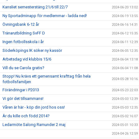
Kansliet semesterstäng 21/6 till 22/7
2024-06-20 13:02
Ny Sportadminapp för medlemmar - ladda ned!
2024-06-19 13:55
Övningsbank 6-12 år
2024-06-16 14:31
Tränarutbildning SvFF D
2024-06-12 15:35
Ingen fotbollsskola i år
2024-06-11 12:39
Söderköpings IK söker ny kassör
2024-06-05 12:35
Arbetsdag vid klubbis 15/6
2024-06-04 13:18
Vill du se Carola gratis?
2024-06-04 11:08
Stopp! Nu krävs ett gemensamt krafttag från hela
2024-05-28 10:16
fotbollsfamiljen
Förändringar i P2013
2024-05-23 22:03
Vi gör det tillsammans!
2024-05-03 12:39
Våren är här - köp din jord hos oss!
2024-05-03 12:35
Är du kille och född 2014?
2024-05-02 16:07
Ledarmöte Salong Ramunder 2 maj
2024-05-01 10:33
2024-04-26 12:59