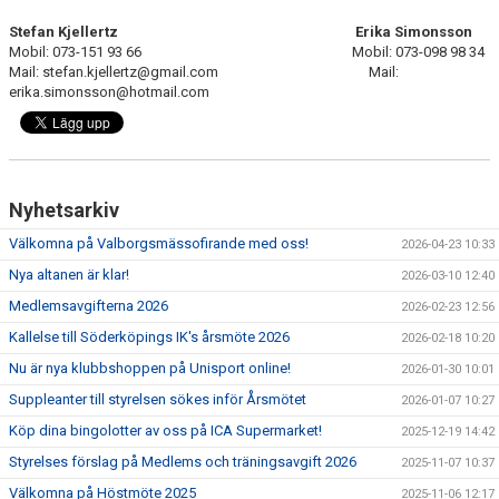
Stefan Kjellertz Erika Simonsson
Mobil: 073-151 93 66 Mobil: 073-098 98 34
Mail: stefan.kjellertz@gmail.com Mail:
erika.simonsson@hotmail.com
Nyhetsarkiv
Välkomna på Valborgsmässofirande med oss!
2026-04-23 10:33
Nya altanen är klar!
2026-03-10 12:40
Medlemsavgifterna 2026
2026-02-23 12:56
Kallelse till Söderköpings IK's årsmöte 2026
2026-02-18 10:20
Nu är nya klubbshoppen på Unisport online!
2026-01-30 10:01
Suppleanter till styrelsen sökes inför Årsmötet
2026-01-07 10:27
Köp dina bingolotter av oss på ICA Supermarket!
2025-12-19 14:42
Styrelses förslag på Medlems och träningsavgift 2026
2025-11-07 10:37
Välkomna på Höstmöte 2025
2025-11-06 12:17