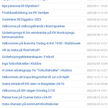
Nya personer till Styrelsen?
2023-09-11 14:44
Föräldrautbildning via IFK familjen
2023-08-15 12:33
Volentärer till Diggeloo 2023
2023-06-20 10:24
Välkomna på Valborgsfirande i Brunnsparken
2023-04-26 10:42
Söderköpings IK blir entrévärdar på IFK Norrköpings
2023-03-30 11:59
hemmamatcher
Välkommen på årsmöte Tisdag 4/4 kl 19:00 - Klubbhuset
2023-03-23 13:37
Vill du testa på flickfotboll?
2023-03-02 09:53
SöderköpingsMästerskapen i Fotboll
2023-02-17 13:16
Inga fotbollskvällar i Klubbis
2023-02-09 10:08
Vi söker arbetsgrupp för "fotbollskvällar" i klubbis.
2023-01-26 12:07
Välkommen att köpa Bingolotter till Jul och Nyår!
2022-12-15 11:14
Gratis inträde till IFK-dam vs Bergdalen 29/10
2022-10-26 09:48
Välkomna på SIK-dagen Söndag 2/10!
2022-09-19 13:41
Platser kvar på Coerver Extra v.34-39
2022-08-19 14:24
Sista chansen på sommarfotbollsskolan
2022-06-20 14:10