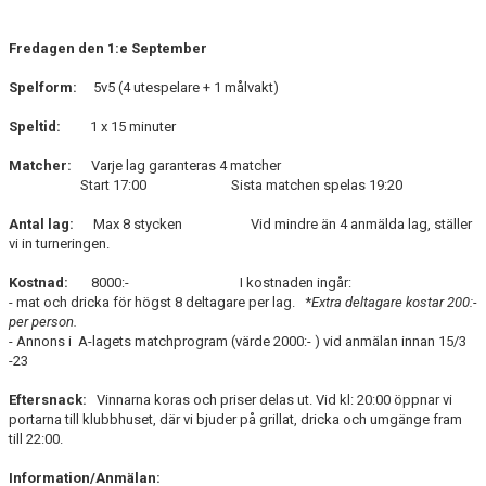
Fredagen den 1:e September
Spelform:
5v5 (4 utespelare + 1 målvakt)
Speltid:
1 x 15 minuter
Matcher:
Varje lag garanteras 4 matcher
Start 17:00 Sista matchen spelas 19:20
Antal lag:
Max 8 stycken Vid mindre än 4 anmälda lag, ställer
vi in turneringen.
Kostnad:
8000:- I kostnaden ingår:
- mat och dricka för högst 8 deltagare per lag. *
Extra deltagare kostar 200:-
per person.
- Annons i A-lagets matchprogram (värde 2000:- ) vid anmälan innan 15/3
-23
Eftersnack:
Vinnarna koras och priser delas ut. Vid kl: 20:00 öppnar vi
portarna till klubbhuset, där vi bjuder på grillat, dricka och umgänge fram
till 22:00.
Information/Anmälan: